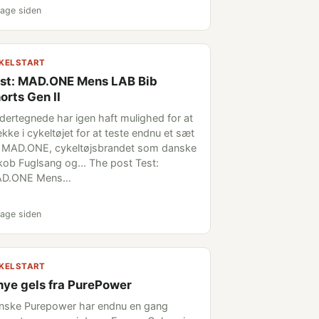
age siden
KELSTART
st: MAD.ONE Mens LAB Bib
orts Gen II
dertegnede har igen haft mulighed for at
kke i cykeltøjet for at teste endnu et sæt
a MAD.ONE, cykeltøjsbrandet som danske
kob Fuglsang og... The post Test:
D.ONE Mens…
age siden
KELSTART
nye gels fra PurePower
nske Purepower har endnu en gang