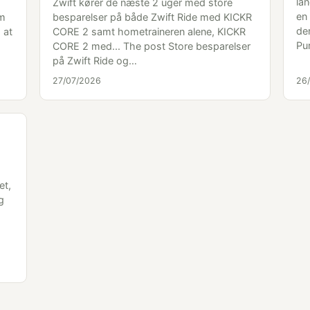
la
Zwift kører de næste 2 uger med store
en
om
besparelser på både Zwift Ride med KICKR
der
 at
CORE 2 samt hometraineren alene, KICKR
Pu
CORE 2 med... The post Store besparelser
på Zwift Ride og…
27/07/2026
26
et,
g