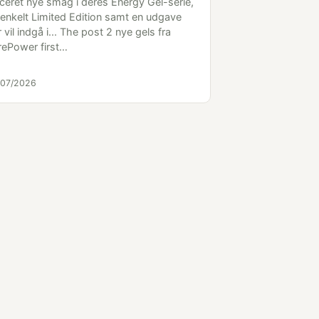
nceret nye smag i deres Energy Gel-serie,
 enkelt Limited Edition samt en udgave
 vil indgå i... The post 2 nye gels fra
rePower first…
/07/2026