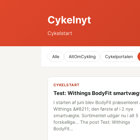
Cykelnyt
Cykelstart
Alle
AltOmCykling
Cykelportalen
CYKELSTART
Test: Withings BodyFit smartvæg
I starten af juni blev BodyFit præsenteret 
Withings &#8211; den første af i 2 nye
smartvægte. Sortimentet udgør nu i alt 5
forskellige... The post Test: Withings
BodyFit…