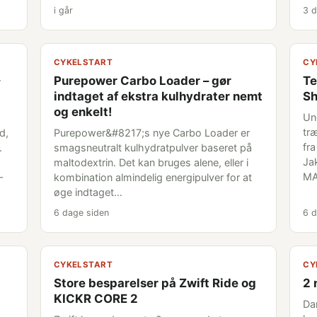
i går
3 d
CYKELSTART
CY
Purepower Carbo Loader – gør
Te
indtaget af ekstra kulhydrater nemt
Sh
og enkelt!
Un
træ
d,
Purepower&#8217;s nye Carbo Loader er
fr
.
smagsneutralt kulhydratpulver baseret på
Ja
maltodextrin. Det kan bruges alene, eller i
MA
–
kombination almindelig energipulver for at
øge indtaget…
6 dage siden
6 d
CYKELSTART
CY
Store besparelser på Zwift Ride og
2 
KICKR CORE 2
Da