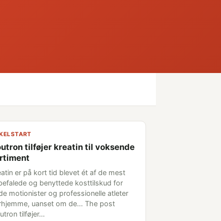
KELSTART
utron tilføjer kreatin til voksende
rtiment
atin er på kort tid blevet ét af de mest
befalede og benyttede kosttilskud for
de motionister og professionelle atleter
rhjemme, uanset om de... The post
tron tilføjer…