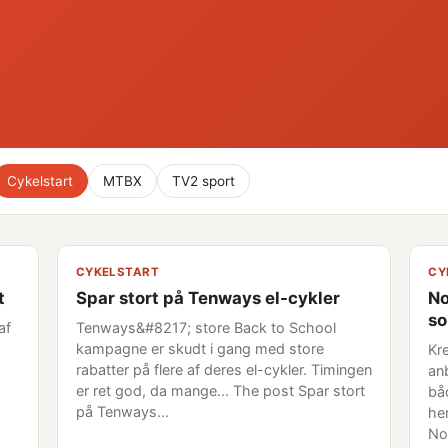
Cykelstart
MTBX
TV2 sport
CYKELSTART
CY
t
Spar stort på Tenways el-cykler
No
so
af
Tenways&#8217; store Back to School
kampagne er skudt i gang med store
Kre
rabatter på flere af deres el-cykler. Timingen
an
er ret god, da mange... The post Spar stort
bå
på Tenways…
he
Nou