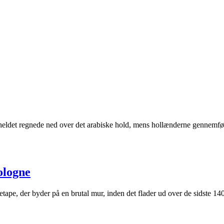
heldet regnede ned over det arabiske hold, mens hollænderne gennemfø
ologne
tape, der byder på en brutal mur, inden det flader ud over de sidste 14