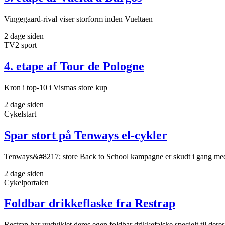
Vingegaard-rival viser storform inden Vueltaen
2 dage siden
TV2 sport
4. etape af Tour de Pologne
Kron i top-10 i Vismas store kup
2 dage siden
Cykelstart
Spar stort på Tenways el-cykler
Tenways&#8217; store Back to School kampagne er skudt i gang med st
2 dage siden
Cykelportalen
Foldbar drikkeflaske fra Restrap
Restrap har uudviklet deres egen foldbar drikkefalske specielt til dere