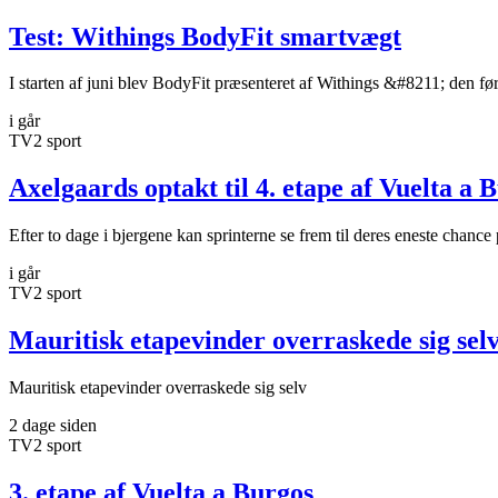
Test: Withings BodyFit smartvægt
I starten af juni blev BodyFit præsenteret af Withings &#8211; den før
i går
TV2 sport
Axelgaards optakt til 4. etape af Vuelta a 
Efter to dage i bjergene kan sprinterne se frem til deres eneste chance
i går
TV2 sport
Mauritisk etapevinder overraskede sig sel
Mauritisk etapevinder overraskede sig selv
2 dage siden
TV2 sport
3. etape af Vuelta a Burgos