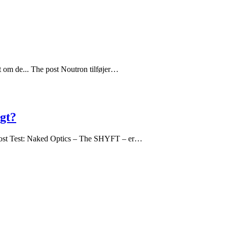
et om de... The post Noutron tilføjer…
igt?
he post Test: Naked Optics – The SHYFT – er…