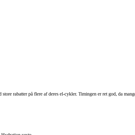
ore rabatter på flere af deres el-cykler. Timingen er ret god, da man
s Hydration veste