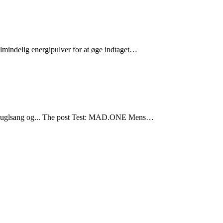
lmindelig energipulver for at øge indtaget…
kob Fuglsang og... The post Test: MAD.ONE Mens…