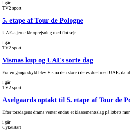
i går
TV2 sport
5. etape af Tour de Pologne
UAE-stjerne får oprejsning med flot sejr
i går
TV2 sport
Vismas kup og UAEs sorte dag
For en gangs skyld blev Visma den store i deres duel med UAE, da u
i går
TV2 sport
Axelgaards optakt til 5. etape af Tour de P
Efter torsdagens drama venter endnu et klassementsslag på løbets mure
i går
Cykelstart