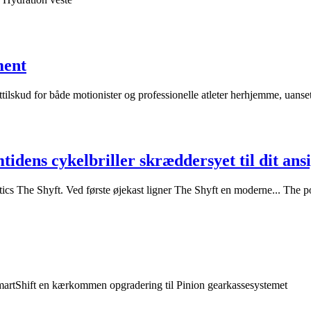
ment
sttilskud for både motionister og professionelle atleter herhjemme, uans
dens cykelbriller skræddersyet til dit ans
ptics The Shyft. Ved første øjekast ligner The Shyft en moderne... T
r SmartShift en kærkommen opgradering til Pinion gearkassesystemet