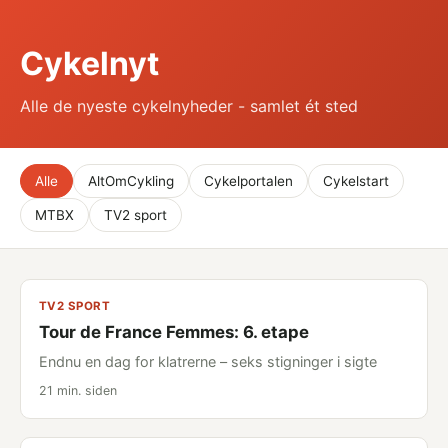
Cykelnyt
Alle de nyeste cykelnyheder - samlet ét sted
Alle
AltOmCykling
Cykelportalen
Cykelstart
MTBX
TV2 sport
TV2 SPORT
Tour de France Femmes: 6. etape
Endnu en dag for klatrerne – seks stigninger i sigte
21 min. siden