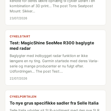
kendte for deres lækre ophæng til cykler udført i en
kombination af 3D print... The post Tons Seatpost
Mount: Sikker…
23/07/2026
CYKELSTART
Test: MagicShine SeeMee R300 baglygte
med radar
Baglygter med indbygget radar funktion er ikke
længere en ny ting. Garmin startede med deres Varia-
serie og mange producenter er nu fulgt efter.
Udfordringen... The post Test:…
22/07/2026
CYKELPORTALEN
To nye grus specifikke sadler fra Selle Italia
Selle Italia udvider sit SLR-sortiment med den nye SLR