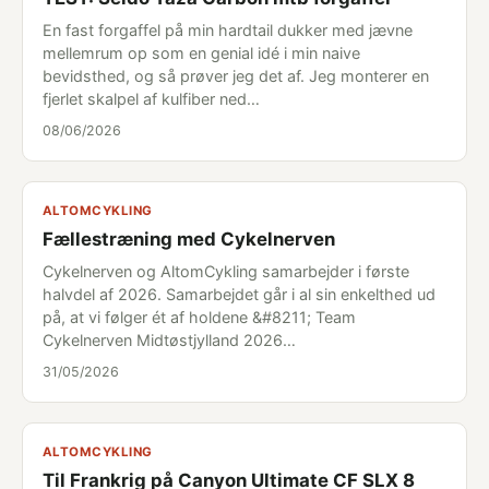
En fast forgaffel på min hardtail dukker med jævne
mellemrum op som en genial idé i min naive
bevidsthed, og så prøver jeg det af. Jeg monterer en
fjerlet skalpel af kulfiber ned…
08/06/2026
ALTOMCYKLING
Fællestræning med Cykelnerven
Cykelnerven og AltomCykling samarbejder i første
halvdel af 2026. Samarbejdet går i al sin enkelthed ud
på, at vi følger ét af holdene &#8211; Team
Cykelnerven Midtøstjylland 2026…
31/05/2026
ALTOMCYKLING
Til Frankrig på Canyon Ultimate CF SLX 8