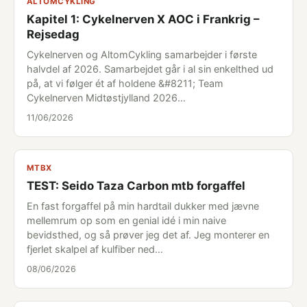
ALTOMCYKLING
Kapitel 1: Cykelnerven X AOC i Frankrig –
Rejsedag
Cykelnerven og AltomCykling samarbejder i første
halvdel af 2026. Samarbejdet går i al sin enkelthed ud
på, at vi følger ét af holdene &#8211; Team
Cykelnerven Midtøstjylland 2026…
11/06/2026
MTBX
TEST: Seido Taza Carbon mtb forgaffel
En fast forgaffel på min hardtail dukker med jævne
mellemrum op som en genial idé i min naive
bevidsthed, og så prøver jeg det af. Jeg monterer en
fjerlet skalpel af kulfiber ned…
08/06/2026