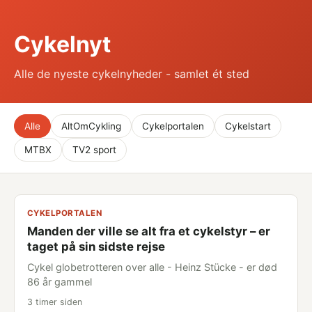
Cykelnyt
Alle de nyeste cykelnyheder - samlet ét sted
Alle
AltOmCykling
Cykelportalen
Cykelstart
MTBX
TV2 sport
CYKELPORTALEN
Manden der ville se alt fra et cykelstyr – er
taget på sin sidste rejse
Cykel globetrotteren over alle - Heinz Stücke - er død
86 år gammel
3 timer siden