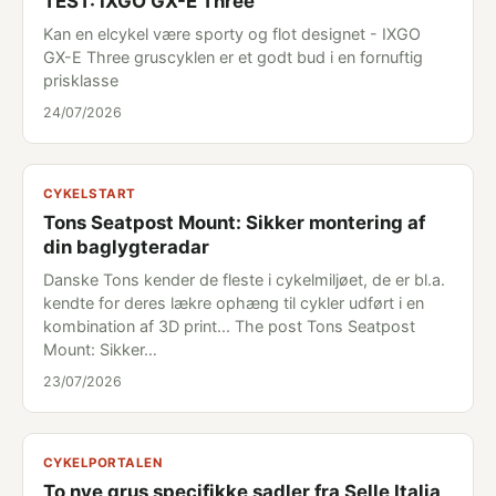
TEST: IXGO GX-E Three
Kan en elcykel være sporty og flot designet - IXGO
GX-E Three gruscyklen er et godt bud i en fornuftig
prisklasse
24/07/2026
CYKELSTART
Tons Seatpost Mount: Sikker montering af
din baglygteradar
Danske Tons kender de fleste i cykelmiljøet, de er bl.a.
kendte for deres lækre ophæng til cykler udført i en
kombination af 3D print... The post Tons Seatpost
Mount: Sikker…
23/07/2026
CYKELPORTALEN
To nye grus specifikke sadler fra Selle Italia