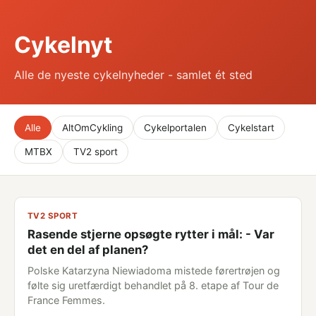
Cykelnyt
Alle de nyeste cykelnyheder - samlet ét sted
Alle
AltOmCykling
Cykelportalen
Cykelstart
MTBX
TV2 sport
TV2 SPORT
Rasende stjerne opsøgte rytter i mål: - Var
det en del af planen?
Polske Katarzyna Niewiadoma mistede førertrøjen og
følte sig uretfærdigt behandlet på 8. etape af Tour de
France Femmes.