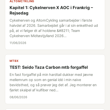
ALTOMCYKLING
Kapitel 1: Cykelnerven X AOC i Frankrig –
Rejsedag
Cykelnerven og AltomCykling samarbejder i første
halvdel af 2026. Samarbejdet går i al sin enkelthed ud
på, at vi følger ét af holdene &#8211; Team
Cykelnerven Midtøstjylland 2026…
11/06/2026
MTBX
TEST: Seido Taza Carbon mtb forgaffel
En fast forgaffel på min hardtail dukker med jævne
mellemrum op som en genial idé i min naive
bevidsthed, og så prøver jeg det af. Jeg monterer en
fjerlet skalpel af kulfiber ned…
08/06/2026