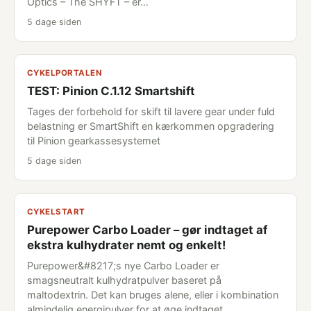
Optics – The SHYFT – er…
5 dage siden
CYKELPORTALEN
TEST: Pinion C.1.12 Smartshift
Tages der forbehold for skift til lavere gear under fuld
belastning er SmartShift en kærkommen opgradering
til Pinion gearkassesystemet
5 dage siden
CYKELSTART
Purepower Carbo Loader – gør indtaget af
ekstra kulhydrater nemt og enkelt!
Purepower&#8217;s nye Carbo Loader er
smagsneutralt kulhydratpulver baseret på
maltodextrin. Det kan bruges alene, eller i kombination
almindelig energipulver for at øge indtaget…