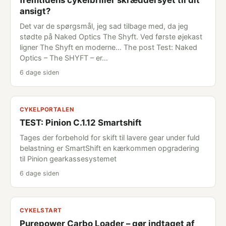
fremtidens cykelbriller skræddersyet til dit
ansigt?
Det var de spørgsmål, jeg sad tilbage med, da jeg
stødte på Naked Optics The Shyft. Ved første øjekast
ligner The Shyft en moderne... The post Test: Naked
Optics – The SHYFT – er…
6 dage siden
CYKELPORTALEN
TEST: Pinion C.1.12 Smartshift
Tages der forbehold for skift til lavere gear under fuld
belastning er SmartShift en kærkommen opgradering
til Pinion gearkassesystemet
6 dage siden
CYKELSTART
Purepower Carbo Loader – gør indtaget af