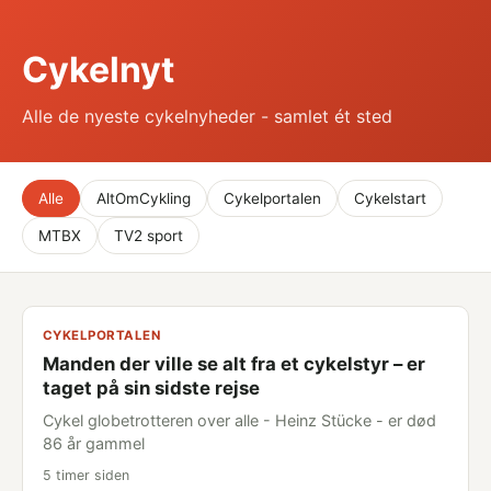
Cykelnyt
Alle de nyeste cykelnyheder - samlet ét sted
Alle
AltOmCykling
Cykelportalen
Cykelstart
MTBX
TV2 sport
CYKELPORTALEN
Manden der ville se alt fra et cykelstyr – er
taget på sin sidste rejse
Cykel globetrotteren over alle - Heinz Stücke - er død
86 år gammel
5 timer siden