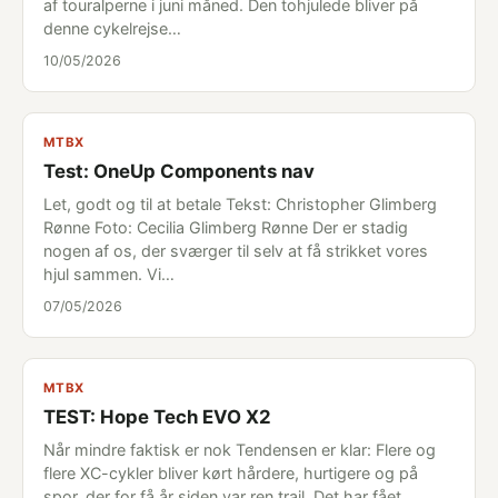
af touralperne i juni måned. Den tohjulede bliver på
denne cykelrejse…
10/05/2026
MTBX
Test: OneUp Components nav
Let, godt og til at betale Tekst: Christopher Glimberg
Rønne Foto: Cecilia Glimberg Rønne Der er stadig
nogen af os, der sværger til selv at få strikket vores
hjul sammen. Vi…
07/05/2026
MTBX
TEST: Hope Tech EVO X2
Når mindre faktisk er nok Tendensen er klar: Flere og
flere XC-cykler bliver kørt hårdere, hurtigere og på
spor, der for få år siden var ren trail. Det har fået