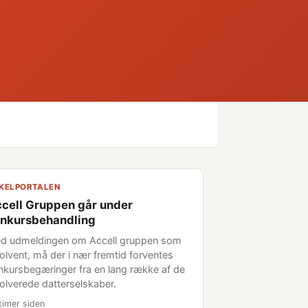
KELPORTALEN
cell Gruppen går under
nkursbehandling
d udmeldingen om Accell gruppen som
solvent, må der i nær fremtid forventes
nkursbegæringer fra en lang række af de
volverede datterselskaber.
timer siden