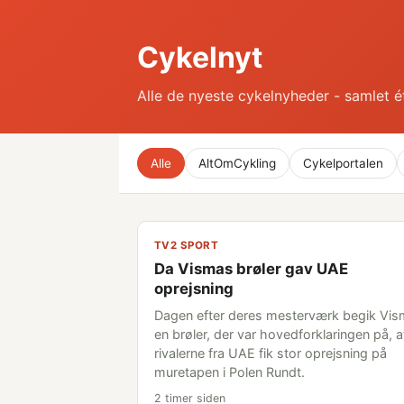
Cykelnyt
Alle de nyeste cykelnyheder - samlet é
Alle
AltOmCykling
Cykelportalen
TV2 SPORT
Da Vismas brøler gav UAE
oprejsning
Dagen efter deres mesterværk begik Vi
en brøler, der var hovedforklaringen på, a
rivalerne fra UAE fik stor oprejsning på
muretapen i Polen Rundt.
2 timer siden