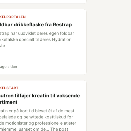
KELPORTALEN
ldbar drikkeflaske fra Restrap
strap har uudviklet deres egen foldbar
kkefalske specielt til deres Hydration
ste
age siden
KELSTART
utron tilføjer kreatin til voksende
rtiment
atin er på kort tid blevet ét af de mest
befalede og benyttede kosttilskud for
de motionister og professionelle atleter
rhjemme, uanset om de... The post