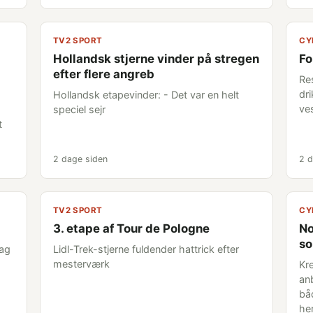
TV2 SPORT
CY
Hollandsk stjerne vinder på stregen
Fo
efter flere angreb
Re
dri
Hollandsk etapevinder: - Det var en helt
ve
speciel sejr
t
2 dage siden
2 d
TV2 SPORT
CY
3. etape af Tour de Pologne
No
so
lag
Lidl-Trek-stjerne fuldender hattrick efter
mesterværk
Kre
an
bå
he