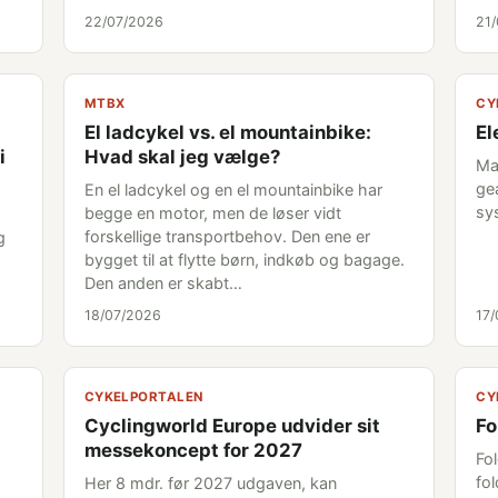
22/07/2026
21
MTBX
CY
El ladcykel vs. el mountainbike:
El
i
Hvad skal jeg vælge?
Ma
ge
En el ladcykel og en el mountainbike har
sy
begge en motor, men de løser vidt
forskellige transportbehov. Den ene er
g
bygget til at flytte børn, indkøb og bagage.
Den anden er skabt…
18/07/2026
17
CYKELPORTALEN
CY
Cyclingworld Europe udvider sit
Fo
messekoncept for 2027
Fo
fol
Her 8 mdr. før 2027 udgaven, kan