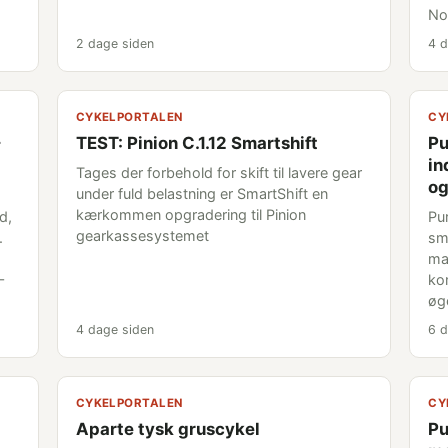
Nou
2 dage siden
4 d
CYKELPORTALEN
CY
TEST: Pinion C.1.12 Smartshift
Pu
in
Tages der forbehold for skift til lavere gear
og
under fuld belastning er SmartShift en
kærkommen opgradering til Pinion
d,
Pu
gearkassesystemet
.
sm
mal
–
ko
øg
4 dage siden
6 d
CYKELPORTALEN
CY
Aparte tysk gruscykel
Pu