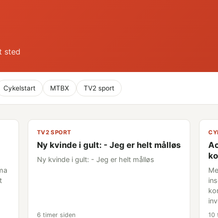
t sted
Cykelstart
MTBX
TV2 sport
TV2 SPORT
CY
Ny kvinde i gult: - Jeg er helt målløs
Ac
ko
Ny kvinde i gult: - Jeg er helt målløs
sma
Me
t
in
ko
in
6 timer siden
10 