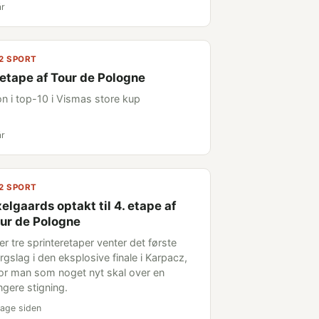
år
2 SPORT
 etape af Tour de Pologne
on i top-10 i Vismas store kup
år
2 SPORT
elgaards optakt til 4. etape af
ur de Pologne
er tre sprinteretaper venter det første
rgslag i den eksplosive finale i Karpacz,
or man som noget nyt skal over en
ngere stigning.
age siden