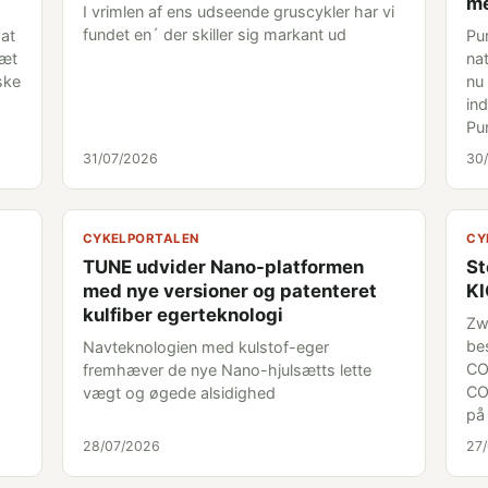
me
I vrimlen af ens udseende gruscykler har vi
fundet en´ der skiller sig markant ud
 at
Pu
sæt
nat
ske
nu
in
Pu
31/07/2026
30
CYKELPORTALEN
CY
TUNE udvider Nano-platformen
St
med nye versioner og patenteret
K
kulfiber egerteknologi
Zw
be
Navteknologien med kulstof-eger
CO
fremhæver de nye Nano-hjulsætts lette
CO
vægt og øgede alsidighed
på
28/07/2026
27