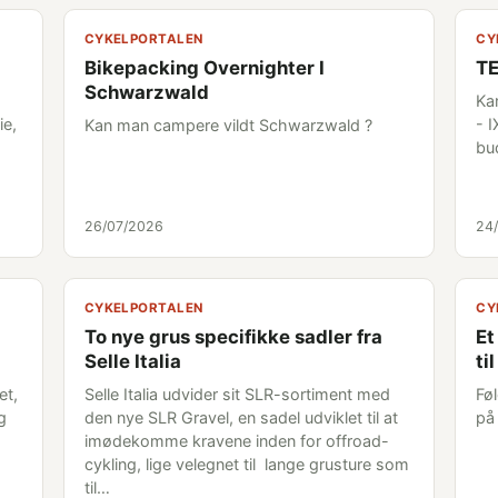
CYKELPORTALEN
CY
Bikepacking Overnighter I
TE
Schwarzwald
Ka
ie,
- 
Kan man campere vildt Schwarzwald ?
bud
26/07/2026
24
CYKELPORTALEN
CY
To nye grus specifikke sadler fra
Et
Selle Italia
til
et,
Selle Italia udvider sit SLR-sortiment med
Føl
g
den nye SLR Gravel, en sadel udviklet til at
på
imødekomme kravene inden for offroad-
cykling, lige velegnet til lange grusture som
til…