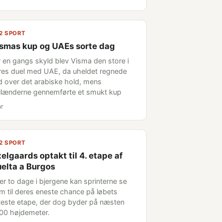
2 SPORT
smas kup og UAEs sorte dag
r en gangs skyld blev Visma den store i
res duel med UAE, da uheldet regnede
d over det arabiske hold, mens
llænderne gennemførte et smukt kup
år
2 SPORT
elgaards optakt til 4. etape af
elta a Burgos
ter to dage i bjergene kan sprinterne se
em til deres eneste chance på løbets
tteste etape, der dog byder på næsten
00 højdemeter.