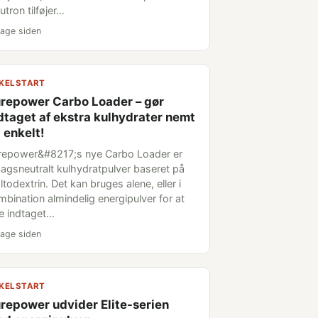
tron tilføjer…
age siden
KELSTART
repower Carbo Loader – gør
dtaget af ekstra kulhydrater nemt
 enkelt!
repower&#8217;s nye Carbo Loader er
agsneutralt kulhydratpulver baseret på
todextrin. Det kan bruges alene, eller i
mbination almindelig energipulver for at
e indtaget…
age siden
KELSTART
repower udvider Elite-serien