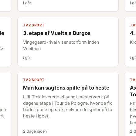
i går
i g
TV2 SPORT
TV
de
3. etape af Vuelta a Burgos
4.
Vingegaard-rival viser storform inden
Kr
Vueltaen
lv
i går
i g
TV2 SPORT
TV
Man kan sagtens spille på to heste
Ax
To
Lidl-Trek leverede et sandt mesterværk på
dagens etape i Tour de Pologne, hvor de fik
Eft
gen
både i pose og sæk, selvom de spiller på to
bje
rt
heste i løbet.
hv
læ
2 dage siden
2 d