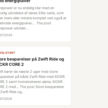
d energipulver
repower er nu endelig klar med en
urlig udvidelse af deres Elite-serie, som
 er mere eller mindre komplet ved også at
deholde energipulver.... The post
repower udvider…
/07/2026
KELSTART
ore besparelser på Zwift Ride og
ICKR CORE 2
ift kører de næste 2 uger med store
sparelser på både Zwift Ride med KICKR
RE 2 samt hometraineren alene, KICKR
RE 2 med... The post Store besparelser
 Zwift Ride og…
/07/2026