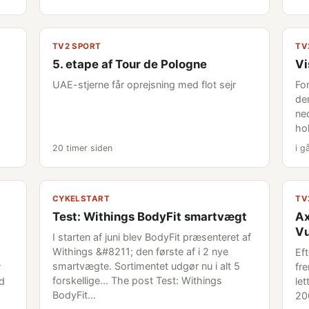
TV2 SPORT
TV
5. etape af Tour de Pologne
Vi
UAE-stjerne får oprejsning med flot sejr
Fo
de
ne
ho
20 timer siden
i g
CYKELSTART
TV
Test: Withings BodyFit smartvægt
Ax
Vu
I starten af juni blev BodyFit præsenteret af
Withings &#8211; den første af i 2 nye
Ef
smartvægte. Sortimentet udgør nu i alt 5
r
fr
forskellige... The post Test: Withings
ud
le
BodyFit…
20