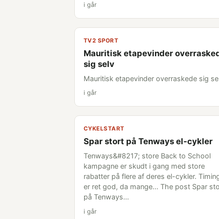
i går
TV2 SPORT
Mauritisk etapevinder overraske
sig selv
Mauritisk etapevinder overraskede sig se
i går
CYKELSTART
Spar stort på Tenways el-cykler
Tenways&#8217; store Back to School
kampagne er skudt i gang med store
rabatter på flere af deres el-cykler. Timin
er ret god, da mange... The post Spar sto
på Tenways…
i går