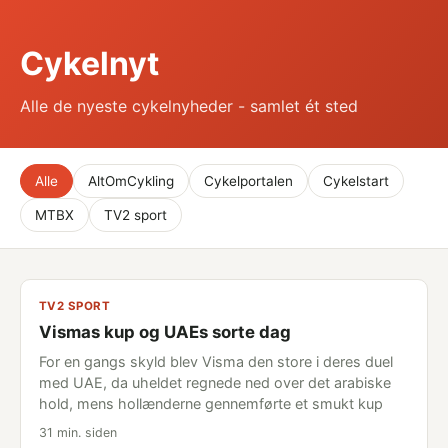
Cykelnyt
Alle de nyeste cykelnyheder - samlet ét sted
Alle
AltOmCykling
Cykelportalen
Cykelstart
MTBX
TV2 sport
TV2 SPORT
Vismas kup og UAEs sorte dag
For en gangs skyld blev Visma den store i deres duel
med UAE, da uheldet regnede ned over det arabiske
hold, mens hollænderne gennemførte et smukt kup
31 min. siden