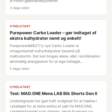
til Pinion gearkassesystemet
3 dage siden
CYKELSTART
Purepower Carbo Loader – gør indtaget af
ekstra kulhydrater nemt og enkelt!
Purepower&#8217;s nye Carbo Loader er
smagsneutralt kulhydratpulver baseret på
maltodextrin. Det kan bruges alene, eller i kombination
almindelig energipulver for at øge indtaget…
5 dage siden
CYKELSTART
Test: MAD.ONE Mens LAB Bib Shorts Gen II
Undertegnede har igen haft mulighed for at trække i
cykeltøjet for at teste endnu et sæt fra MAD.ONE,
cykeltøjsbrandet som danske Jakob Fuglsang og...