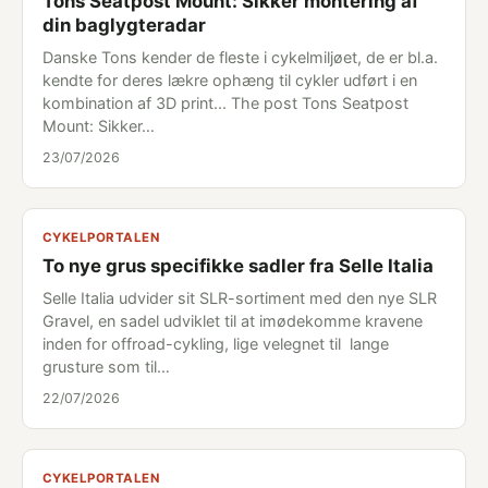
Tons Seatpost Mount: Sikker montering af
din baglygteradar
Danske Tons kender de fleste i cykelmiljøet, de er bl.a.
kendte for deres lækre ophæng til cykler udført i en
kombination af 3D print... The post Tons Seatpost
Mount: Sikker…
23/07/2026
CYKELPORTALEN
To nye grus specifikke sadler fra Selle Italia
Selle Italia udvider sit SLR-sortiment med den nye SLR
Gravel, en sadel udviklet til at imødekomme kravene
inden for offroad-cykling, lige velegnet til lange
grusture som til…
22/07/2026
CYKELPORTALEN