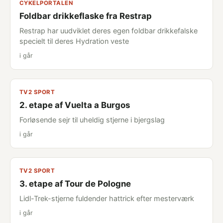
CYKELPORTALEN
Foldbar drikkeflaske fra Restrap
Restrap har uudviklet deres egen foldbar drikkefalske
specielt til deres Hydration veste
i går
TV2 SPORT
2. etape af Vuelta a Burgos
Forløsende sejr til uheldig stjerne i bjergslag
i går
TV2 SPORT
3. etape af Tour de Pologne
Lidl-Trek-stjerne fuldender hattrick efter mesterværk
i går