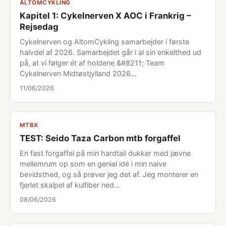
ALTOMCYKLING
Kapitel 1: Cykelnerven X AOC i Frankrig –
Rejsedag
Cykelnerven og AltomCykling samarbejder i første
halvdel af 2026. Samarbejdet går i al sin enkelthed ud
på, at vi følger ét af holdene &#8211; Team
Cykelnerven Midtøstjylland 2026…
11/06/2026
MTBX
TEST: Seido Taza Carbon mtb forgaffel
En fast forgaffel på min hardtail dukker med jævne
mellemrum op som en genial idé i min naive
bevidsthed, og så prøver jeg det af. Jeg monterer en
fjerlet skalpel af kulfiber ned…
08/06/2026