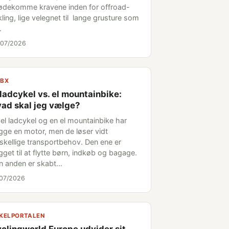
ødekomme kravene inden for offroad-
ling, lige velegnet til lange grusture som
…
/07/2026
BX
 ladcykel vs. el mountainbike:
ad skal jeg vælge?
 el ladcykel og en el mountainbike har
gge en motor, men de løser vidt
rskellige transportbehov. Den ene er
get til at flytte børn, indkøb og bagage.
n anden er skabt…
/07/2026
KELPORTALEN