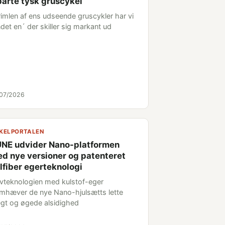
arte tysk gruscykel
vrimlen af ens udseende gruscykler har vi
det en´ der skiller sig markant ud
/07/2026
KELPORTALEN
NE udvider Nano-platformen
d nye versioner og patenteret
lfiber egerteknologi
vteknologien med kulstof-eger
emhæver de nye Nano-hjulsætts lette
gt og øgede alsidighed