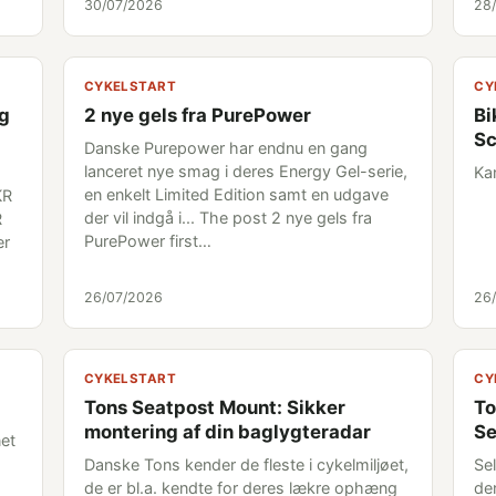
30/07/2026
28
CYKELSTART
CY
og
2 nye gels fra PurePower
Bi
S
Danske Purepower har endnu en gang
lanceret nye smag i deres Energy Gel-serie,
Ka
en enkelt Limited Edition samt en udgave
KR
der vil indgå i... The post 2 nye gels fra
R
PurePower first…
er
26/07/2026
26
CYKELSTART
CY
Tons Seatpost Mount: Sikker
To
montering af din baglygteradar
Se
net
Danske Tons kender de fleste i cykelmiljøet,
Sel
de er bl.a. kendte for deres lækre ophæng
den