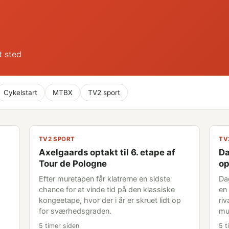
t sted
Cykelstart
MTBX
TV2 sport
TV2 SPORT
TV
Axelgaards optakt til 6. etape af
Da
Tour de Pologne
op
Efter muretapen får klatrerne en sidste
Da
chance for at vinde tid på den klassiske
en 
kongeetape, hvor der i år er skruet lidt op
riv
for sværhedsgraden.
mu
5 timer siden
5 t