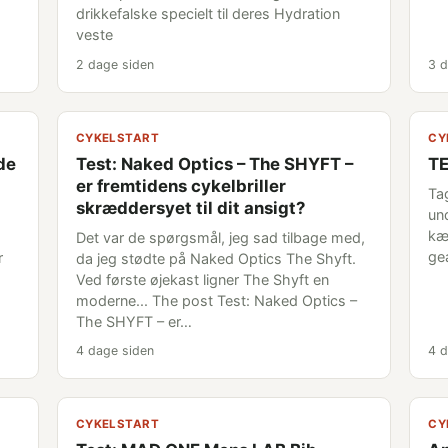
drikkefalske specielt til deres Hydration
veste
2 dage siden
3 d
CYKELSTART
CY
nde
Test: Naked Optics – The SHYFT –
TE
er fremtidens cykelbriller
Tag
skræddersyet til dit ansigt?
un
kæ
Det var de spørgsmål, jeg sad tilbage med,
ge
r
da jeg stødte på Naked Optics The Shyft.
Ved første øjekast ligner The Shyft en
moderne... The post Test: Naked Optics –
The SHYFT – er…
4 dage siden
4 d
CYKELSTART
CY