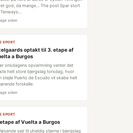
 ret god, da mange... The post Spar stort
 Tenways…
age siden
2 SPORT
elgaards optakt til 3. etape af
elta a Burgos
ter onsdagens opvarmning venter det
rste helt store bjergslag torsdag, hvor
n stejle Puerto de Escudo vil skabe helt
gørende forskelle.
age siden
2 SPORT
 etape af Vuelta a Burgos
løsende sejr til uheldig stjerne i bjergslag