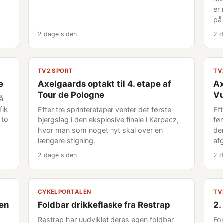
er
på
2 dage siden
2 d
TV2 SPORT
TV
e
Axelgaards optakt til 4. etape af
Ax
Tour de Pologne
Vu
på
fik
Efter tre sprinteretaper venter det første
Ef
 to
bjergslag i den eksplosive finale i Karpacz,
fø
hvor man som noget nyt skal over en
de
længere stigning.
af
2 dage siden
2 d
CYKELPORTALEN
TV
gen
Foldbar drikkeflaske fra Restrap
2.
Restrap har uudviklet deres egen foldbar
For