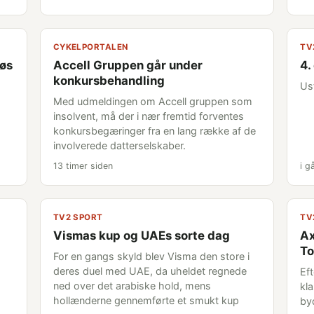
CYKELPORTALEN
TV
løs
Accell Gruppen går under
4.
konkursbehandling
Us
Med udmeldingen om Accell gruppen som
insolvent, må der i nær fremtid forventes
konkursbegæringer fra en lang række af de
involverede datterselskaber.
13 timer siden
i g
TV2 SPORT
TV
Vismas kup og UAEs sorte dag
Ax
To
For en gangs skyld blev Visma den store i
deres duel med UAE, da uheldet regnede
Ef
ned over det arabiske hold, mens
kl
hollænderne gennemførte et smukt kup
by