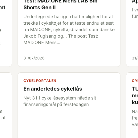
Test: MAD.ONE Mens LAB Bib
Ap
emt
Shorts Gen II
I 
fun
Undertegnede har igen haft mulighed for at
trække i cykeltøjet for at teste endnu et sæt
fra MAD.ONE, cykeltøjsbrandet som danske
å
Jakob Fuglsang og... The post Test:
MAD.ONE Mens…
t
31/07/2026
31
CYKELPORTALEN
CY
En anderledes cykellås
TU
me
Nyt 3 i 1 cykellåsesystem nåede sit
ku
finanseringsmål på førstedagen
om
Na
 at
fr
væ