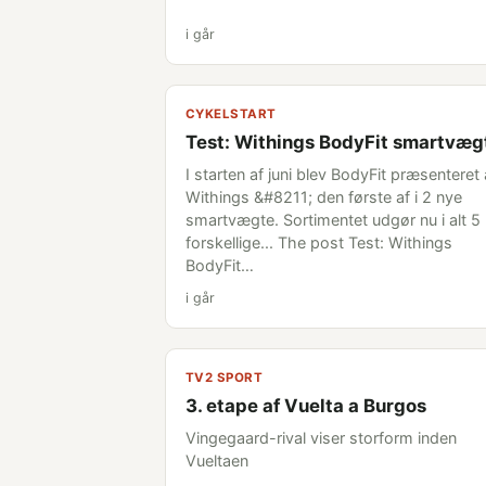
i går
CYKELSTART
Test: Withings BodyFit smartvæg
I starten af juni blev BodyFit præsenteret 
Withings &#8211; den første af i 2 nye
smartvægte. Sortimentet udgør nu i alt 5
forskellige... The post Test: Withings
BodyFit…
i går
TV2 SPORT
3. etape af Vuelta a Burgos
Vingegaard-rival viser storform inden
Vueltaen