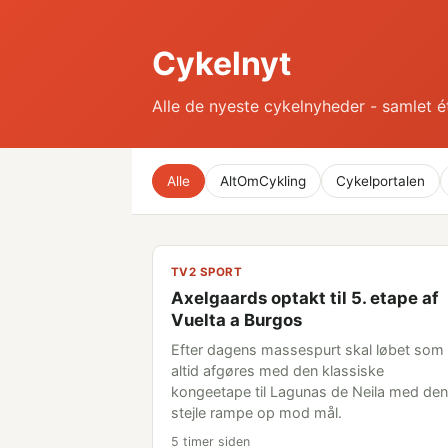
Cykelnyt
Alle de nyeste cykelnyheder - samlet é
Alle
AltOmCykling
Cykelportalen
TV2 SPORT
Axelgaards optakt til 5. etape af
Vuelta a Burgos
Efter dagens massespurt skal løbet som
altid afgøres med den klassiske
kongeetape til Lagunas de Neila med den
stejle rampe op mod mål.
5 timer siden