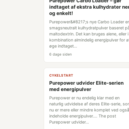
Purepower Carbo Loader – gør
indtaget af ekstra kulhydrater n
og enkelt!
Purepower&#8217;s nye Carbo Loader er
smagsneutralt kulhydratpulver baseret p
maltodextrin. Det kan bruges alene, eller i
kombination almindelig energipulver for a
øge indtaget…
6 dage siden
CYKELSTART
Purepower udvider Elite-serien
med energipulver
Purepower er nu endelig klar med en
naturlig udvidelse af deres Elite-serie, s
nu er mere eller mindre komplet ved også
indeholde energipulver.... The post
Purepower udvider…