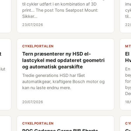
til cykler udført i en kombination af 3D
im
print... The post Tons Seatpost Mount:
cyk
Sikker…
til
23/07/2026
22
CYKELPORTALEN
MT
t
Tern præsenterer ny HSD el-
El
lastcykel med opdateret geometri
Hv
og automatisk gearskifte
lut
En
be
Tredie generations HSD har fået
fo
automatikgear, kraftigere Bosch motor og
byg
kan nu laste endnu mere.
De
20/07/2026
18
CYKELPORTALEN
CY