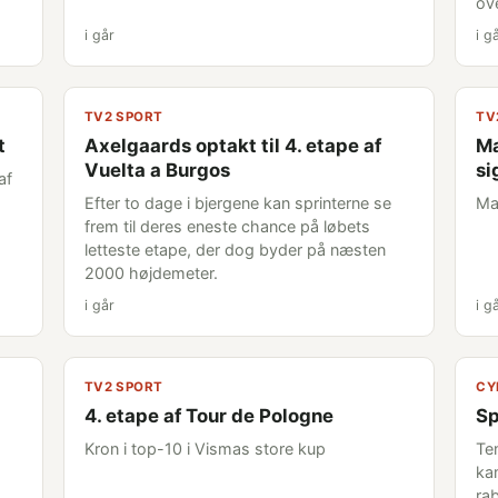
ov
i går
i g
TV2 SPORT
TV
t
Axelgaards optakt til 4. etape af
Ma
Vuelta a Burgos
si
af
Efter to dage i bjergene kan sprinterne se
Ma
frem til deres eneste chance på løbets
letteste etape, der dog byder på næsten
2000 højdemeter.
i går
i g
TV2 SPORT
CY
4. etape af Tour de Pologne
Sp
Kron i top-10 i Vismas store kup
Te
ka
rab