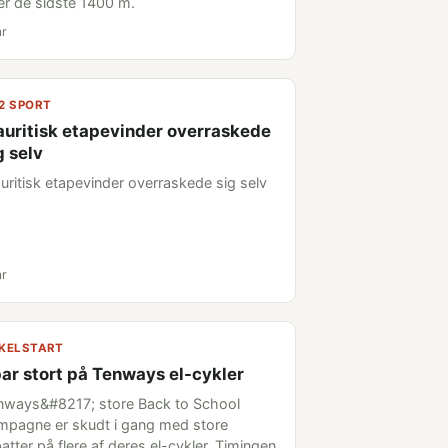
er de sidste 1400 m.
år
2 SPORT
uritisk etapevinder overraskede
g selv
uritisk etapevinder overraskede sig selv
år
KELSTART
ar stort på Tenways el-cykler
nways&#8217; store Back to School
mpagne er skudt i gang med store
atter på flere af deres el-cykler. Timingen