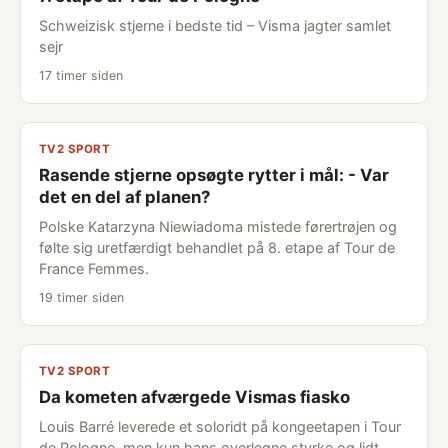
Schweizisk stjerne i bedste tid – Visma jagter samlet
sejr
17 timer siden
TV2 SPORT
Rasende stjerne opsøgte rytter i mål: - Var
det en del af planen?
Polske Katarzyna Niewiadoma mistede førertrøjen og
følte sig uretfærdigt behandlet på 8. etape af Tour de
France Femmes.
19 timer siden
TV2 SPORT
Da kometen afværgede Vismas fiasko
Louis Barré leverede et soloridt på kongeetapen i Tour
de Pologne, men kun hans overlegne styrke og lidt