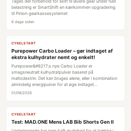
Tages der forbehold for skift til lavere gear under fuld
belastning er SmartShift en kærkommen opgradering
til Pinion gearkassesystemet
6 dage siden
CYKELSTART
Purepower Carbo Loader – gør indtaget af
ekstra kulhydrater nemt og enkelt!
Purepower&#8217;s nye Carbo Loader er
smagsneutralt kulhydratpulver baseret på
maltodextrin. Det kan bruges alene, eller i kombination
almindelig energipulver for at øge indtaget…
01/08/2026
CYKELSTART
Test: MAD.ONE Mens LAB Bib Shorts Gen II
Undertegnede har igen haft mulighed for at trække i