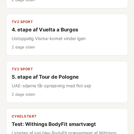
TV2 SPORT
4. etape af Vuelta a Burgos
Ustoppelig Visma-komet vinder igen
2 dage siden
TV2 SPORT
5. etape af Tour de Pologne
UAE-stjerne får oprejsning med flot sejr
2 dage siden
CYKELSTART
Test: Withings BodyFit smartvægt
I starten af juni blev BodyFit præsenteret af Withings