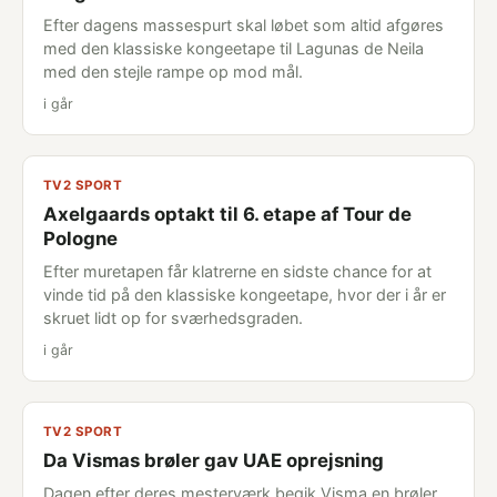
Efter dagens massespurt skal løbet som altid afgøres
med den klassiske kongeetape til Lagunas de Neila
med den stejle rampe op mod mål.
i går
TV2 SPORT
Axelgaards optakt til 6. etape af Tour de
Pologne
Efter muretapen får klatrerne en sidste chance for at
vinde tid på den klassiske kongeetape, hvor der i år er
skruet lidt op for sværhedsgraden.
i går
TV2 SPORT
Da Vismas brøler gav UAE oprejsning
Dagen efter deres mesterværk begik Visma en brøler,