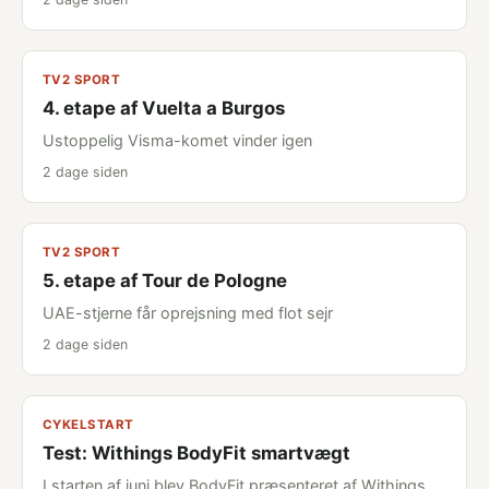
TV2 SPORT
4. etape af Vuelta a Burgos
Ustoppelig Visma-komet vinder igen
2 dage siden
TV2 SPORT
5. etape af Tour de Pologne
UAE-stjerne får oprejsning med flot sejr
2 dage siden
CYKELSTART
Test: Withings BodyFit smartvægt
I starten af juni blev BodyFit præsenteret af Withings