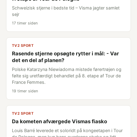
Schweizisk stjerne i bedste tid – Visma jagter samlet
sejr
17 timer siden
TV2 SPORT
Rasende stjerne opsøgte rytter i mål: - Var
det en del af planen?
Polske Katarzyna Niewiadoma mistede førertrøjen og
følte sig uretfærdigt behandlet på 8. etape af Tour de
France Femmes.
19 timer siden
TV2 SPORT
Da kometen afværgede Vismas fiasko
Louis Barré leverede et soloridt på kongeetapen i Tour
de Pologne, men kun hans overlegne styrke og lidt