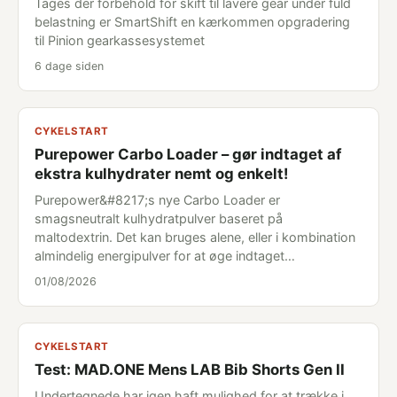
Tages der forbehold for skift til lavere gear under fuld
belastning er SmartShift en kærkommen opgradering
til Pinion gearkassesystemet
6 dage siden
CYKELSTART
Purepower Carbo Loader – gør indtaget af
ekstra kulhydrater nemt og enkelt!
Purepower&#8217;s nye Carbo Loader er
smagsneutralt kulhydratpulver baseret på
maltodextrin. Det kan bruges alene, eller i kombination
almindelig energipulver for at øge indtaget…
01/08/2026
CYKELSTART
Test: MAD.ONE Mens LAB Bib Shorts Gen II
Undertegnede har igen haft mulighed for at trække i