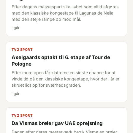
Efter dagens massespurt skal løbet som altid afgøres
med den klassiske kongeetape til Lagunas de Neila
med den stejle rampe op mod mål.
i går
TV2 SPORT
Axelgaards optakt til 6. etape af Tour de
Pologne
Efter muretapen får klatrerne en sidste chance for at
vinde tid på den klassiske kongeetape, hvor der i år er
skruet lidt op for sværhedsgraden.
i går
TV2 SPORT
Da Vismas brøler gav UAE oprejsning
Dagen efter deres mesterværk begik Visma en brøler,