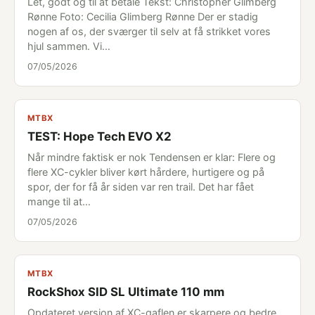
Let, godt og til at betale Tekst: Christopher Glimberg
Rønne Foto: Cecilia Glimberg Rønne Der er stadig
nogen af os, der sværger til selv at få strikket vores
hjul sammen. Vi…
07/05/2026
MTBX
TEST: Hope Tech EVO X2
Når mindre faktisk er nok Tendensen er klar: Flere og
flere XC-cykler bliver kørt hårdere, hurtigere og på
spor, der for få år siden var ren trail. Det har fået
mange til at…
07/05/2026
MTBX
RockShox SID SL Ultimate 110 mm
Opdateret version af XC-gaflen er skarpere og bedre