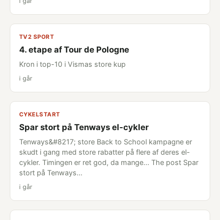
i går
TV2 SPORT
4. etape af Tour de Pologne
Kron i top-10 i Vismas store kup
i går
CYKELSTART
Spar stort på Tenways el-cykler
Tenways&#8217; store Back to School kampagne er
skudt i gang med store rabatter på flere af deres el-
cykler. Timingen er ret god, da mange... The post Spar
stort på Tenways…
i går