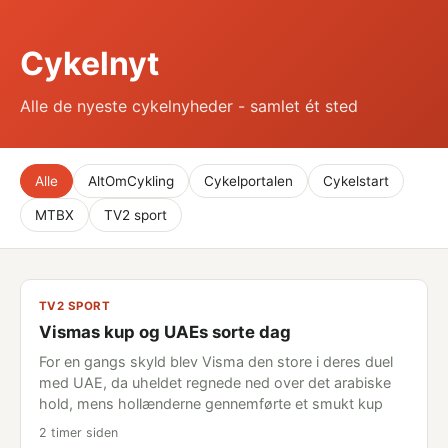
Cykelnyt
Alle de nyeste cykelnyheder - samlet ét sted
Alle
AltOmCykling
Cykelportalen
Cykelstart
MTBX
TV2 sport
TV2 SPORT
Vismas kup og UAEs sorte dag
For en gangs skyld blev Visma den store i deres duel
med UAE, da uheldet regnede ned over det arabiske
hold, mens hollænderne gennemførte et smukt kup
2 timer siden