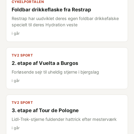
CYKELPORTALEN
Foldbar drikkeflaske fra Restrap
Restrap har uudviklet deres egen foldbar drikkefalske
specielt til deres Hydration veste
i går
TV2 SPORT
2. etape af Vuelta a Burgos
Forløsende sejr til uheldig stjerne i bjergslag
i går
TV2 SPORT
3. etape af Tour de Pologne
Lidl-Trek-stjerne fuldender hattrick efter mesterværk
i går