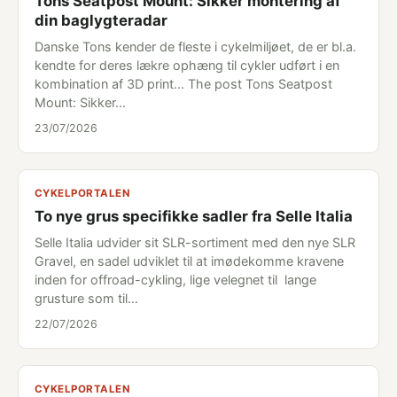
Tons Seatpost Mount: Sikker montering af
din baglygteradar
Danske Tons kender de fleste i cykelmiljøet, de er bl.a.
kendte for deres lækre ophæng til cykler udført i en
kombination af 3D print... The post Tons Seatpost
Mount: Sikker…
23/07/2026
CYKELPORTALEN
To nye grus specifikke sadler fra Selle Italia
Selle Italia udvider sit SLR-sortiment med den nye SLR
Gravel, en sadel udviklet til at imødekomme kravene
inden for offroad-cykling, lige velegnet til lange
grusture som til…
22/07/2026
CYKELPORTALEN