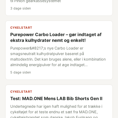
til Pinion gearkassesystemet
3 dage siden
CYKELSTART
Purepower Carbo Loader – gør indtaget af
ekstra kulhydrater nemt og enkelt!
Purepower&#8217;s nye Carbo Loader er
smagsneutralt kulhydratpulver baseret på
maltodextrin. Det kan bruges alene, eller i kombination
almindelig energipulver for at øge indtaget…
5 dage siden
CYKELSTART
Test: MAD.ONE Mens LAB Bib Shorts Gen II
Undertegnede har igen haft mulighed for at trække i
cykeltøjet for at teste endnu et sæt fra MAD.ONE,
cykeltøjsbrandet som danske Jakob Fuglsang og...