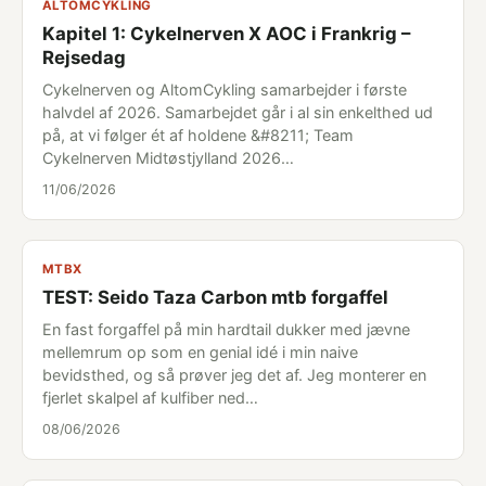
ALTOMCYKLING
Kapitel 1: Cykelnerven X AOC i Frankrig –
Rejsedag
Cykelnerven og AltomCykling samarbejder i første
halvdel af 2026. Samarbejdet går i al sin enkelthed ud
på, at vi følger ét af holdene &#8211; Team
Cykelnerven Midtøstjylland 2026…
11/06/2026
MTBX
TEST: Seido Taza Carbon mtb forgaffel
En fast forgaffel på min hardtail dukker med jævne
mellemrum op som en genial idé i min naive
bevidsthed, og så prøver jeg det af. Jeg monterer en
fjerlet skalpel af kulfiber ned…
08/06/2026