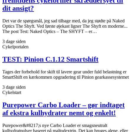
fremtidens cykelbriller skræddersyet til
dit ansigt?
Det var de spørgsmål, jeg sad tilbage med, da jeg stødte på Naked
Optics The Shyft. Ved første øjekast ligner The Shyft en moderne...
The post Test: Naked Optics – The SHYFT – er…
3 dage siden
Cykelportalen
TEST: Pinion C.1.12 Smartshift
Tages der forbehold for skift til lavere gear under fuld belastning er
SmartShift en kærkommen opgradering til Pinion gearkassesystemet
3 dage siden
Cykelstart
Purepower Carbo Loader – gør indtaget
af ekstra kulhydrater nemt og enkelt!
Purepower&#8217;s nye Carbo Loader er smagsneutralt
kulhydratpulver baseret på maltodextrin. Det kan bruges alene, eller