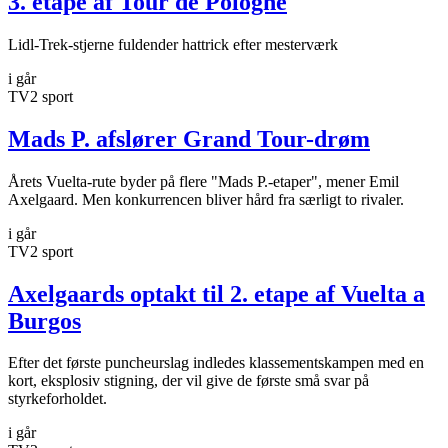
3. etape af Tour de Pologne
Lidl-Trek-stjerne fuldender hattrick efter mesterværk
i går
TV2 sport
Mads P. afslører Grand Tour-drøm
Årets Vuelta-rute byder på flere "Mads P.-etaper", mener Emil
Axelgaard. Men konkurrencen bliver hård fra særligt to rivaler.
i går
TV2 sport
Axelgaards optakt til 2. etape af Vuelta a
Burgos
Efter det første puncheurslag indledes klassementskampen med en
kort, eksplosiv stigning, der vil give de første små svar på
styrkeforholdet.
i går