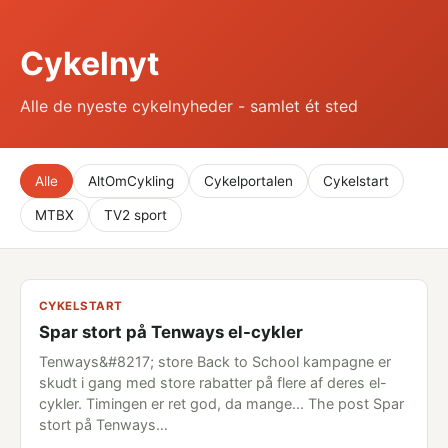
Cykelnyt
Alle de nyeste cykelnyheder - samlet ét sted
Alle
AltOmCykling
Cykelportalen
Cykelstart
MTBX
TV2 sport
CYKELSTART
Spar stort på Tenways el-cykler
Tenways&#8217; store Back to School kampagne er
skudt i gang med store rabatter på flere af deres el-
cykler. Timingen er ret god, da mange... The post Spar
stort på Tenways…