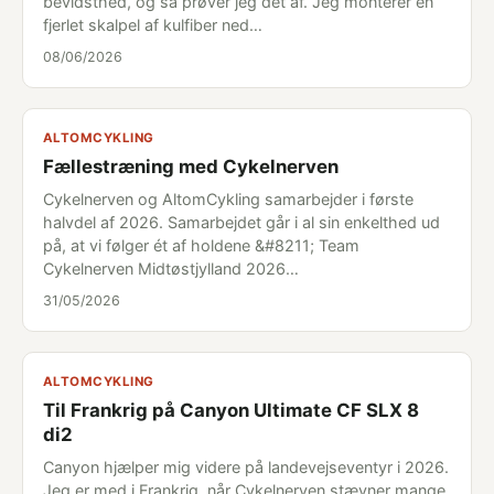
bevidsthed, og så prøver jeg det af. Jeg monterer en
fjerlet skalpel af kulfiber ned…
08/06/2026
ALTOMCYKLING
Fællestræning med Cykelnerven
Cykelnerven og AltomCykling samarbejder i første
halvdel af 2026. Samarbejdet går i al sin enkelthed ud
på, at vi følger ét af holdene &#8211; Team
Cykelnerven Midtøstjylland 2026…
31/05/2026
ALTOMCYKLING
Til Frankrig på Canyon Ultimate CF SLX 8
di2
Canyon hjælper mig videre på landevejseventyr i 2026.
Jeg er med i Frankrig, når Cykelnerven stævner mange