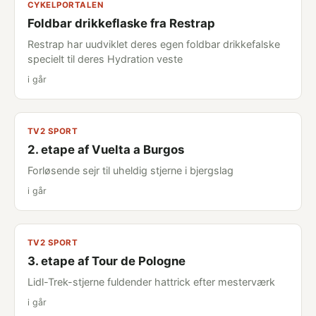
CYKELPORTALEN
Foldbar drikkeflaske fra Restrap
Restrap har uudviklet deres egen foldbar drikkefalske
specielt til deres Hydration veste
i går
TV2 SPORT
2. etape af Vuelta a Burgos
Forløsende sejr til uheldig stjerne i bjergslag
i går
TV2 SPORT
3. etape af Tour de Pologne
Lidl-Trek-stjerne fuldender hattrick efter mesterværk
i går