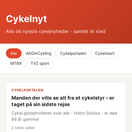
Cykelnyt
Alle de nyeste cykelnyheder - samlet ét sted
Alle
AltOmCykling
Cykelportalen
Cykelstart
MTBX
TV2 sport
CYKELPORTALEN
Manden der ville se alt fra et cykelstyr – er
taget på sin sidste rejse
Cykel globetrotteren over alle - Heinz Stücke - er død
86 år gammel
2 timer siden