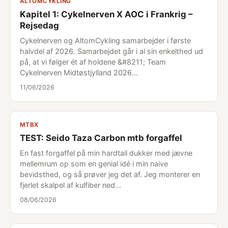
ALTOMCYKLING
Kapitel 1: Cykelnerven X AOC i Frankrig –
Rejsedag
Cykelnerven og AltomCykling samarbejder i første
halvdel af 2026. Samarbejdet går i al sin enkelthed ud
på, at vi følger ét af holdene &#8211; Team
Cykelnerven Midtøstjylland 2026…
11/06/2026
MTBX
TEST: Seido Taza Carbon mtb forgaffel
En fast forgaffel på min hardtail dukker med jævne
mellemrum op som en genial idé i min naive
bevidsthed, og så prøver jeg det af. Jeg monterer en
fjerlet skalpel af kulfiber ned…
08/06/2026