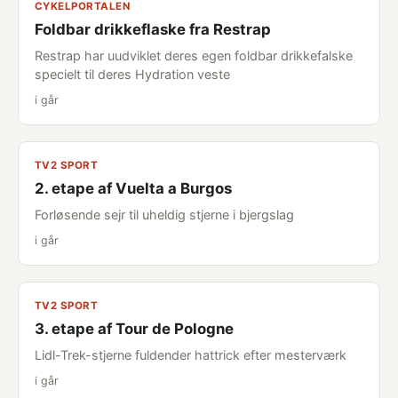
CYKELPORTALEN
Foldbar drikkeflaske fra Restrap
Restrap har uudviklet deres egen foldbar drikkefalske
specielt til deres Hydration veste
i går
TV2 SPORT
2. etape af Vuelta a Burgos
Forløsende sejr til uheldig stjerne i bjergslag
i går
TV2 SPORT
3. etape af Tour de Pologne
Lidl-Trek-stjerne fuldender hattrick efter mesterværk
i går