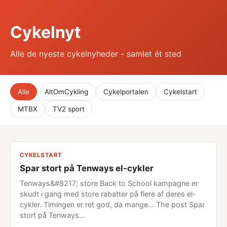
Cykelnyt
Alle de nyeste cykelnyheder - samlet ét sted
Alle
AltOmCykling
Cykelportalen
Cykelstart
MTBX
TV2 sport
CYKELSTART
Spar stort på Tenways el-cykler
Tenways&#8217; store Back to School kampagne er
skudt i gang med store rabatter på flere af deres el-
cykler. Timingen er ret god, da mange... The post Spar
stort på Tenways…