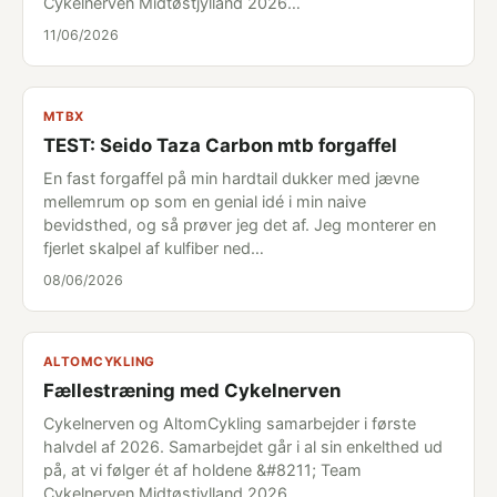
Cykelnerven Midtøstjylland 2026…
11/06/2026
MTBX
TEST: Seido Taza Carbon mtb forgaffel
En fast forgaffel på min hardtail dukker med jævne
mellemrum op som en genial idé i min naive
bevidsthed, og så prøver jeg det af. Jeg monterer en
fjerlet skalpel af kulfiber ned…
08/06/2026
ALTOMCYKLING
Fællestræning med Cykelnerven
Cykelnerven og AltomCykling samarbejder i første
halvdel af 2026. Samarbejdet går i al sin enkelthed ud
på, at vi følger ét af holdene &#8211; Team
Cykelnerven Midtøstjylland 2026…