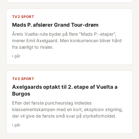
TV2 SPORT
Mads P. afslører Grand Tour-drøm
Årets Vuelta-rute byder på flere "Mads P.-etaper",
mener Emil Axelgaard. Men konkurrencen bliver hård
fra særligt to rivaler.
i går
TV2 SPORT
Axelgaards optakt til 2. etape af Vuelta a
Burgos
Efter det første puncheurslag indledes
klassementskampen med en kort, eksplosiv stigning,
der vil give de første små svar på styrkeforholdet.
i går