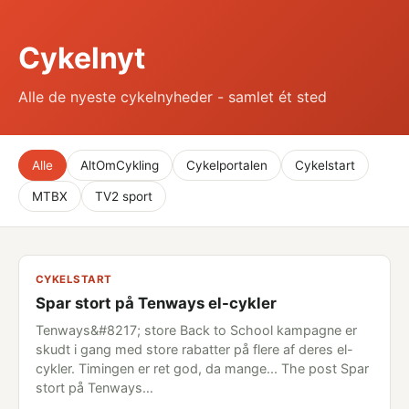
Cykelnyt
Alle de nyeste cykelnyheder - samlet ét sted
Alle
AltOmCykling
Cykelportalen
Cykelstart
MTBX
TV2 sport
CYKELSTART
Spar stort på Tenways el-cykler
Tenways&#8217; store Back to School kampagne er
skudt i gang med store rabatter på flere af deres el-
cykler. Timingen er ret god, da mange... The post Spar
stort på Tenways…