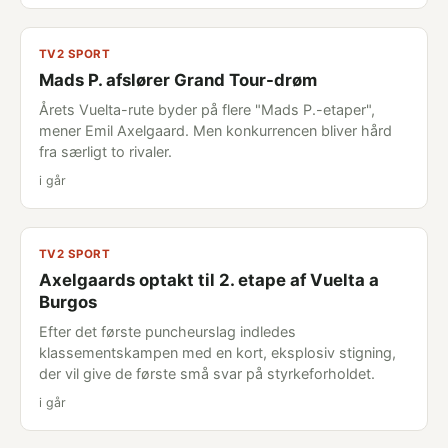
TV2 SPORT
Mads P. afslører Grand Tour-drøm
Årets Vuelta-rute byder på flere "Mads P.-etaper",
mener Emil Axelgaard. Men konkurrencen bliver hård
fra særligt to rivaler.
i går
TV2 SPORT
Axelgaards optakt til 2. etape af Vuelta a
Burgos
Efter det første puncheurslag indledes
klassementskampen med en kort, eksplosiv stigning,
der vil give de første små svar på styrkeforholdet.
i går