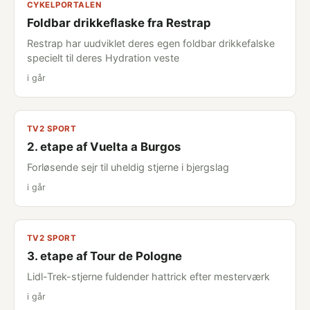
CYKELPORTALEN
Foldbar drikkeflaske fra Restrap
Restrap har uudviklet deres egen foldbar drikkefalske
specielt til deres Hydration veste
i går
TV2 SPORT
2. etape af Vuelta a Burgos
Forløsende sejr til uheldig stjerne i bjergslag
i går
TV2 SPORT
3. etape af Tour de Pologne
Lidl-Trek-stjerne fuldender hattrick efter mesterværk
i går