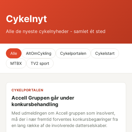
Cykelnyt
Alle de nyeste cykelnyheder - samlet ét sted
Alle
AltOmCykling
Cykelportalen
Cykelstart
MTBX
TV2 sport
CYKELPORTALEN
Accell Gruppen går under
konkursbehandling
Med udmeldingen om Accell gruppen som insolvent,
må der i nær fremtid forventes konkursbegæringer fra
en lang række af de involverede datterselskaber.