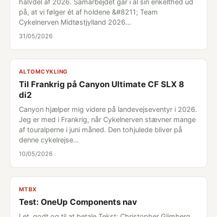
halvdel af 2026. Samarbejdet går i al sin enkelthed ud
på, at vi følger ét af holdene &#8211; Team
Cykelnerven Midtøstjylland 2026…
31/05/2026
ALTOMCYKLING
Til Frankrig på Canyon Ultimate CF SLX 8
di2
Canyon hjælper mig videre på landevejseventyr i 2026.
Jeg er med i Frankrig, når Cykelnerven stævner mange
af touralperne i juni måned. Den tohjulede bliver på
denne cykelrejse…
10/05/2026
MTBX
Test: OneUp Components nav
Let, godt og til at betale Tekst: Christopher Glimberg