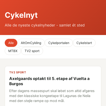
Cykelnyt
Alle de nyeste cykelnyheder - samlet ét sted
Alle
AltOmCykling
Cykelportalen
Cykelstart
MTBX
TV2 sport
TV2 SPORT
Axelgaards optakt til 5. etape af Vuelta a
Burgos
Efter dagens massespurt skal løbet som altid afgøres
med den klassiske kongeetape til Lagunas de Neila
med den stejle rampe op mod mål.