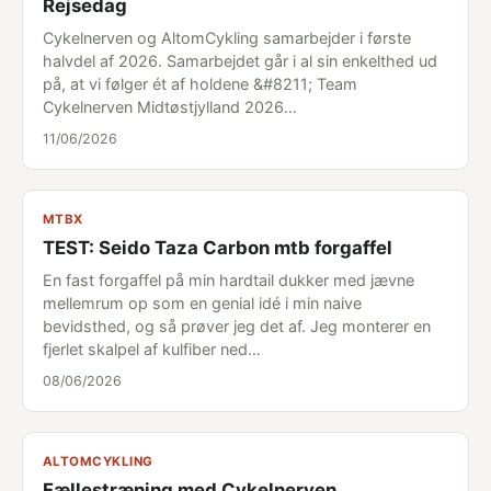
Rejsedag
Cykelnerven og AltomCykling samarbejder i første
halvdel af 2026. Samarbejdet går i al sin enkelthed ud
på, at vi følger ét af holdene &#8211; Team
Cykelnerven Midtøstjylland 2026…
11/06/2026
MTBX
TEST: Seido Taza Carbon mtb forgaffel
En fast forgaffel på min hardtail dukker med jævne
mellemrum op som en genial idé i min naive
bevidsthed, og så prøver jeg det af. Jeg monterer en
fjerlet skalpel af kulfiber ned…
08/06/2026
ALTOMCYKLING
Fællestræning med Cykelnerven