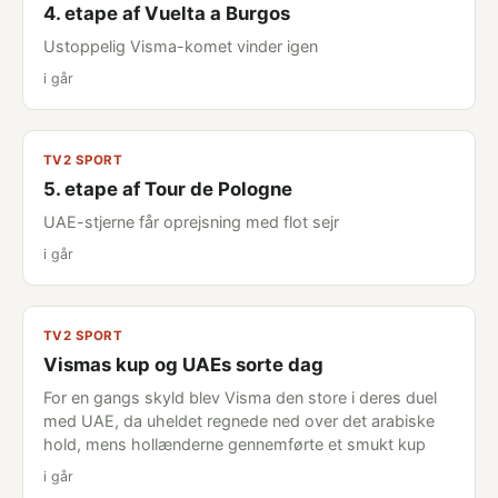
4. etape af Vuelta a Burgos
Ustoppelig Visma-komet vinder igen
i går
TV2 SPORT
5. etape af Tour de Pologne
UAE-stjerne får oprejsning med flot sejr
i går
TV2 SPORT
Vismas kup og UAEs sorte dag
For en gangs skyld blev Visma den store i deres duel
med UAE, da uheldet regnede ned over det arabiske
hold, mens hollænderne gennemførte et smukt kup
i går