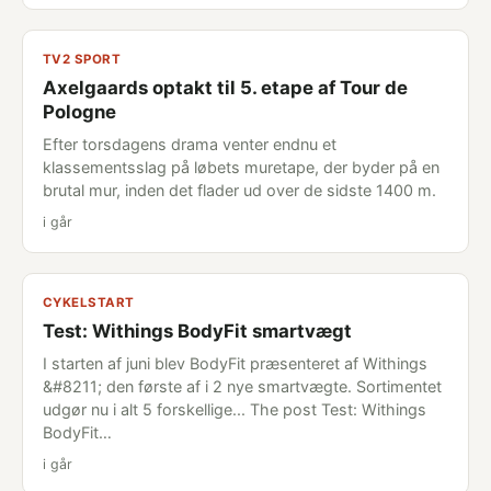
TV2 SPORT
Axelgaards optakt til 5. etape af Tour de
Pologne
Efter torsdagens drama venter endnu et
klassementsslag på løbets muretape, der byder på en
brutal mur, inden det flader ud over de sidste 1400 m.
i går
CYKELSTART
Test: Withings BodyFit smartvægt
I starten af juni blev BodyFit præsenteret af Withings
&#8211; den første af i 2 nye smartvægte. Sortimentet
udgør nu i alt 5 forskellige... The post Test: Withings
BodyFit…
i går