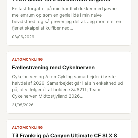
En fast forgaffel på min hardtail dukker med jævne
mellemrum op som en genial idé i min naive
bevidsthed, og så prøver jeg det af. Jeg monterer en
fjerlet skalpel af kulfiber ned…
08/06/2026
ALTOMCYKLING
Fællestræning med Cykelnerven
Cykelnerven og AltomCykling samarbejder i første
halvdel af 2026. Samarbejdet går i al sin enkelthed ud
på, at vi følger ét af holdene &#8211; Team
Cykelnerven Midtøstjylland 2026…
31/05/2026
ALTOMCYKLING
Til Frankrig på Canyon Ultimate CF SLX 8