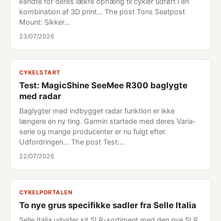
kendte for deres lækre ophæng til cykler udført i en
kombination af 3D print... The post Tons Seatpost
Mount: Sikker…
23/07/2026
CYKELSTART
Test: MagicShine SeeMee R300 baglygte
med radar
Baglygter med indbygget radar funktion er ikke
længere en ny ting. Garmin startede med deres Varia-
serie og mange producenter er nu fulgt efter.
Udfordringen... The post Test:…
22/07/2026
CYKELPORTALEN
To nye grus specifikke sadler fra Selle Italia
Selle Italia udvider sit SLR-sortiment med den nye SLR