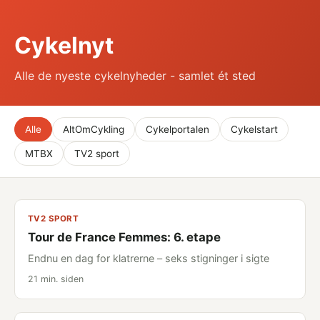
Cykelnyt
Alle de nyeste cykelnyheder - samlet ét sted
Alle
AltOmCykling
Cykelportalen
Cykelstart
MTBX
TV2 sport
TV2 SPORT
Tour de France Femmes: 6. etape
Endnu en dag for klatrerne – seks stigninger i sigte
21 min. siden