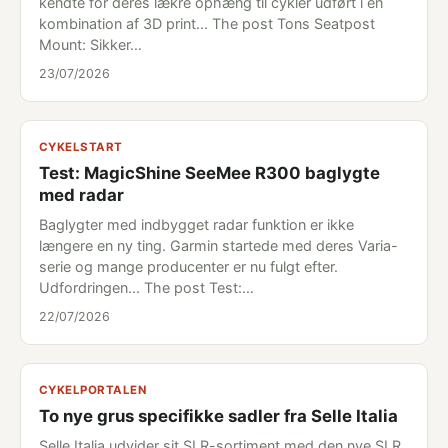
kendte for deres lækre ophæng til cykler udført i en
kombination af 3D print... The post Tons Seatpost
Mount: Sikker…
23/07/2026
CYKELSTART
Test: MagicShine SeeMee R300 baglygte
med radar
Baglygter med indbygget radar funktion er ikke
længere en ny ting. Garmin startede med deres Varia-
serie og mange producenter er nu fulgt efter.
Udfordringen... The post Test:…
22/07/2026
CYKELPORTALEN
To nye grus specifikke sadler fra Selle Italia
Selle Italia udvider sit SLR-sortiment med den nye SLR