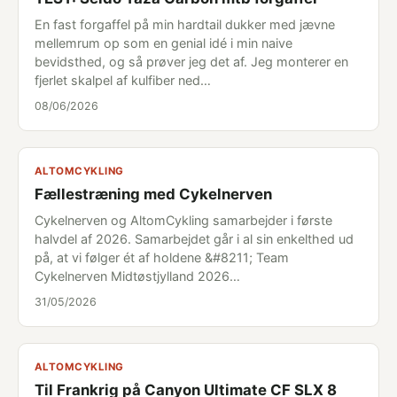
En fast forgaffel på min hardtail dukker med jævne
mellemrum op som en genial idé i min naive
bevidsthed, og så prøver jeg det af. Jeg monterer en
fjerlet skalpel af kulfiber ned…
08/06/2026
ALTOMCYKLING
Fællestræning med Cykelnerven
Cykelnerven og AltomCykling samarbejder i første
halvdel af 2026. Samarbejdet går i al sin enkelthed ud
på, at vi følger ét af holdene &#8211; Team
Cykelnerven Midtøstjylland 2026…
31/05/2026
ALTOMCYKLING
Til Frankrig på Canyon Ultimate CF SLX 8