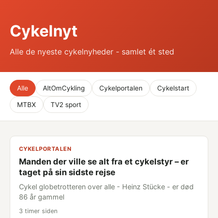
Cykelnyt
Alle de nyeste cykelnyheder - samlet ét sted
Alle
AltOmCykling
Cykelportalen
Cykelstart
MTBX
TV2 sport
CYKELPORTALEN
Manden der ville se alt fra et cykelstyr – er
taget på sin sidste rejse
Cykel globetrotteren over alle - Heinz Stücke - er død
86 år gammel
3 timer siden