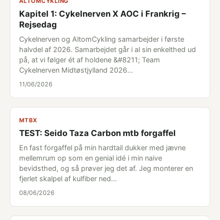
ALTOMCYKLING
Kapitel 1: Cykelnerven X AOC i Frankrig –
Rejsedag
Cykelnerven og AltomCykling samarbejder i første
halvdel af 2026. Samarbejdet går i al sin enkelthed ud
på, at vi følger ét af holdene &#8211; Team
Cykelnerven Midtøstjylland 2026…
11/06/2026
MTBX
TEST: Seido Taza Carbon mtb forgaffel
En fast forgaffel på min hardtail dukker med jævne
mellemrum op som en genial idé i min naive
bevidsthed, og så prøver jeg det af. Jeg monterer en
fjerlet skalpel af kulfiber ned…
08/06/2026