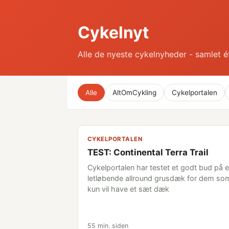
Cykelnyt
Alle de nyeste cykelnyheder - samlet é
Alle
AltOmCykling
Cykelportalen
CYKELPORTALEN
TEST: Continental Terra Trail
Cykelportalen har testet et godt bud på e
letløbende allround grusdæk for dem so
kun vil have et sæt dæk
55 min. siden