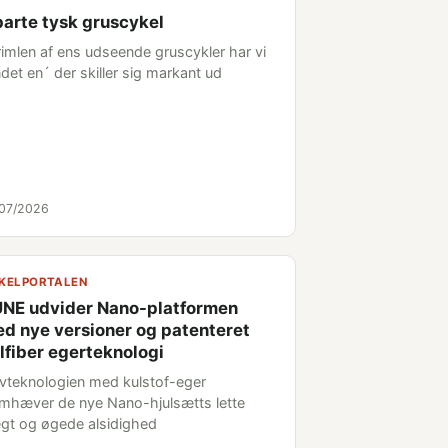
arte tysk gruscykel
vrimlen af ens udseende gruscykler har vi
det en´ der skiller sig markant ud
/07/2026
KELPORTALEN
NE udvider Nano-platformen
d nye versioner og patenteret
lfiber egerteknologi
vteknologien med kulstof-eger
emhæver de nye Nano-hjulsætts lette
gt og øgede alsidighed