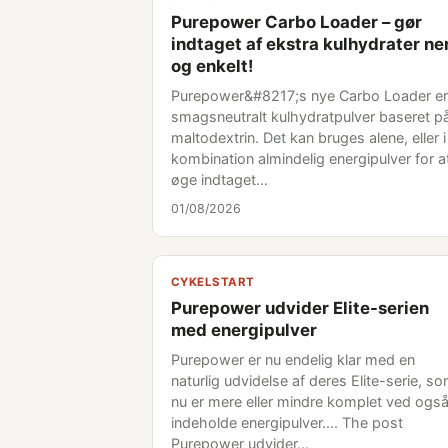
Purepower Carbo Loader – gør
indtaget af ekstra kulhydrater n
og enkelt!
Purepower&#8217;s nye Carbo Loader er
smagsneutralt kulhydratpulver baseret p
maltodextrin. Det kan bruges alene, eller i
kombination almindelig energipulver for a
øge indtaget…
01/08/2026
CYKELSTART
Purepower udvider Elite-serien
med energipulver
Purepower er nu endelig klar med en
naturlig udvidelse af deres Elite-serie, s
nu er mere eller mindre komplet ved også
indeholde energipulver.... The post
Purepower udvider…