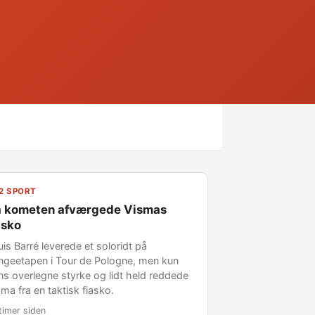
2 SPORT
 kometen afværgede Vismas
asko
is Barré leverede et soloridt på
ngeetapen i Tour de Pologne, men kun
ns overlegne styrke og lidt held reddede
ma fra en taktisk fiasko.
timer siden