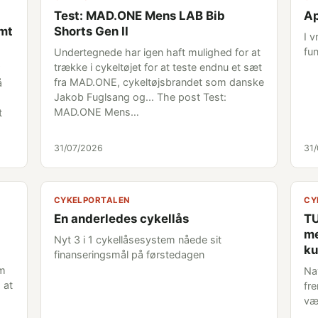
Test: MAD.ONE Mens LAB Bib
Ap
emt
Shorts Gen II
I 
fun
Undertegnede har igen haft mulighed for at
trække i cykeltøjet for at teste endnu et sæt
fra MAD.ONE, cykeltøjsbrandet som danske
å
Jakob Fuglsang og... The post Test:
MAD.ONE Mens…
t
31/07/2026
31
CYKELPORTALEN
CY
En anderledes cykellås
TU
me
Nyt 3 i 1 cykellåsesystem nåede sit
ku
finanseringsmål på førstedagen
om
Na
 at
fr
væ