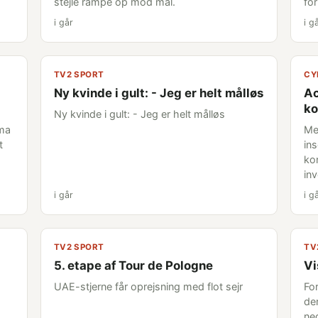
stejle rampe op mod mål.
fo
i går
i g
TV2 SPORT
CY
Ny kvinde i gult: - Jeg er helt målløs
Ac
ko
Ny kvinde i gult: - Jeg er helt målløs
sma
Me
t
in
ko
in
i går
i g
TV2 SPORT
TV
5. etape af Tour de Pologne
Vi
UAE-stjerne får oprejsning med flot sejr
Fo
de
ne