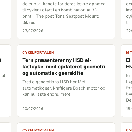
de er bl.a. kendte for deres lækre ophæng
den
til cykler udført i en kombination af 3D
im
print... The post Tons Seatpost Mount:
cyk
Sikker…
til
23/07/2026
22
CYKELPORTALEN
MT
t
Tern præsenterer ny HSD el-
El
lastcykel med opdateret geometri
Hv
og automatisk gearskifte
lut
En
be
Tredie generations HSD har fået
fo
automatikgear, kraftigere Bosch motor og
byg
kan nu laste endnu mere.
De
20/07/2026
18
CYKELPORTALEN
CY