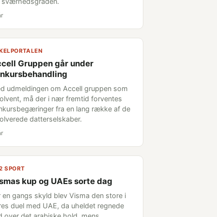
r sværhedsgraden.
år
KELPORTALEN
cell Gruppen går under
nkursbehandling
d udmeldingen om Accell gruppen som
solvent, må der i nær fremtid forventes
nkursbegæringer fra en lang række af de
volverede datterselskaber.
år
2 SPORT
smas kup og UAEs sorte dag
r en gangs skyld blev Visma den store i
res duel med UAE, da uheldet regnede
d over det arabiske hold, mens