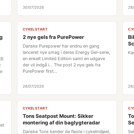
30/07/2026
28
CYKELSTART
CY
og
2 nye gels fra PurePower
Bi
S
Danske Purepower har endnu en gang
lanceret nye smag i deres Energy Gel-serie,
Ka
en enkelt Limited Edition samt en udgave
KR
der vil indgå i... The post 2 nye gels fra
R
PurePower first…
er
26/07/2026
26
CYKELSTART
CY
Tons Seatpost Mount: Sikker
To
montering af din baglygteradar
Se
net
Danske Tons kender de fleste i cykelmiljøet,
Sel