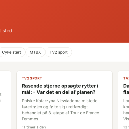
t sted
Cykelstart
MTBX
TV2 sport
TV2 SPORT
TV
Rasende stjerne opsøgte rytter i
Da
mål: - Var det en del af planen?
fi
t
m
Polske Katarzyna Niewiadoma mistede
Lou
førertrøjen og følte sig uretfærdigt
ko
behandlet på 8. etape af Tour de France
ha
Femmes.
Vis
11 timer siden
13 