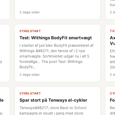
ho
2 dage siden
2 d
CYKELSTART
TV
Test: Withings BodyFit smartvægt
Ax
Vu
I starten af juni blev BodyFit præsenteret af
Withings &#8211; den første af i 2 nye
Ef
smartvægte. Sortimentet udgør nu i alt 5
r
fr
forskellige... The post Test: Withings
ud
le
BodyFit…
20
2 dage siden
2 d
CYKELSTART
CY
de
Spar stort på Tenways el-cykler
Fo
Tenways&#8217; store Back to School
Re
kampagne er skudt i gang med store
dri
lv