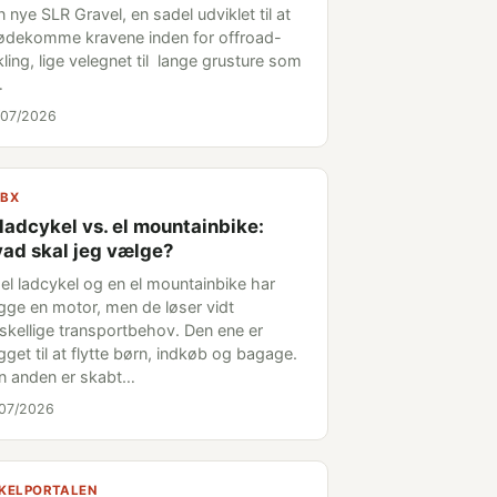
 nye SLR Gravel, en sadel udviklet til at
ødekomme kravene inden for offroad-
ling, lige velegnet til lange grusture som
…
/07/2026
BX
 ladcykel vs. el mountainbike:
ad skal jeg vælge?
 el ladcykel og en el mountainbike har
gge en motor, men de løser vidt
rskellige transportbehov. Den ene er
get til at flytte børn, indkøb og bagage.
n anden er skabt…
/07/2026
KELPORTALEN