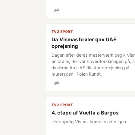
i går
TV2 SPORT
Da Vismas brøler gav UAE
oprejsning
Dagen efter deres mesterværk begik Vi
en brøler, der var hovedforklaringen på, a
rivalerne fra UAE fik stor oprejsning på
muretapen i Polen Rundt.
i går
TV2 SPORT
4. etape af Vuelta a Burgos
Ustoppelig Visma-komet vinder igen