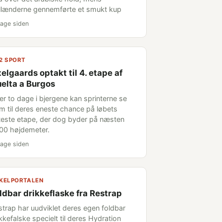
llænderne gennemførte et smukt kup
age siden
2 SPORT
elgaards optakt til 4. etape af
elta a Burgos
ter to dage i bjergene kan sprinterne se
em til deres eneste chance på løbets
tteste etape, der dog byder på næsten
00 højdemeter.
age siden
KELPORTALEN
ldbar drikkeflaske fra Restrap
strap har uudviklet deres egen foldbar
kkefalske specielt til deres Hydration