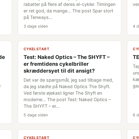
rabatter på flere af deres el-cykler. Timingen
ve
er ret god, da mange... The post Spar stort
på Tenways…
3 dage siden
4 d
CYKELSTART
CY
nde
Test: Naked Optics – The SHYFT –
TE
er fremtidens cykelbriller
Tag
skræddersyet til dit ansigt?
un
kæ
Det var de spørgsmål, jeg sad tilbage med,
ge
r
da jeg stødte på Naked Optics The Shyft.
Ved første øjekast ligner The Shyft en
moderne... The post Test: Naked Optics –
The SHYFT – er…
5 dage siden
6 d
CYKELSTART
CY