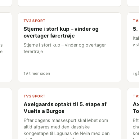
TV2 SPORT
TV
Stjerne i stort kup – vinder og
5.
overtager førertrøje
Ita
øst
es
Stjerne i stort kup – vinder og overtager
de
førertrøje
i
19 timer siden
i g
TV2 SPORT
TV
Axelgaards optakt til 5. etape af
Ax
Vuelta a Burgos
To
Efter dagens massespurt skal løbet som
Ef
altid afgøres med den klassiske
ch
kongeetape til Lagunas de Neila med den
kon