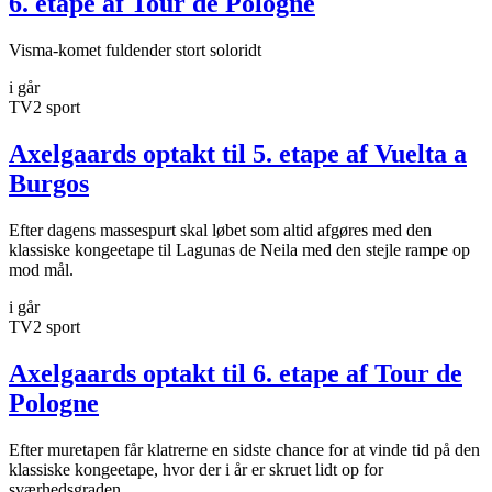
6. etape af Tour de Pologne
Visma-komet fuldender stort soloridt
i går
TV2 sport
Axelgaards optakt til 5. etape af Vuelta a
Burgos
Efter dagens massespurt skal løbet som altid afgøres med den
klassiske kongeetape til Lagunas de Neila med den stejle rampe op
mod mål.
i går
TV2 sport
Axelgaards optakt til 6. etape af Tour de
Pologne
Efter muretapen får klatrerne en sidste chance for at vinde tid på den
klassiske kongeetape, hvor der i år er skruet lidt op for
sværhedsgraden.