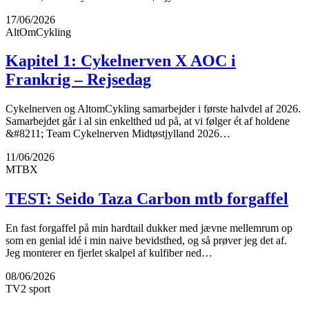
17/06/2026
AltOmCykling
Kapitel 1: Cykelnerven X AOC i
Frankrig – Rejsedag
Cykelnerven og AltomCykling samarbejder i første halvdel af 2026.
Samarbejdet går i al sin enkelthed ud på, at vi følger ét af holdene
&#8211; Team Cykelnerven Midtøstjylland 2026…
11/06/2026
MTBX
TEST: Seido Taza Carbon mtb forgaffel
En fast forgaffel på min hardtail dukker med jævne mellemrum op
som en genial idé i min naive bevidsthed, og så prøver jeg det af.
Jeg monterer en fjerlet skalpel af kulfiber ned…
08/06/2026
TV2 sport