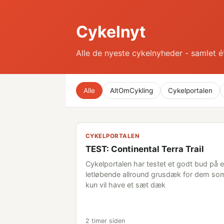
Cykelnyt
Alle de nyeste cykelnyheder - samlet é
Alle
AltOmCykling
Cykelportalen
CYKELPORTALEN
TEST: Continental Terra Trail
Cykelportalen har testet et godt bud på e
letløbende allround grusdæk for dem so
kun vil have et sæt dæk
2 timer siden