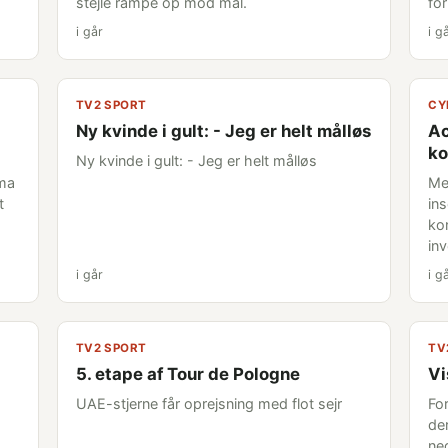
stejle rampe op mod mål.
fo
i går
i g
TV2 SPORT
CY
Ny kvinde i gult: - Jeg er helt målløs
Ac
ko
Ny kvinde i gult: - Jeg er helt målløs
sma
Me
t
in
ko
in
i går
i g
TV2 SPORT
TV
5. etape af Tour de Pologne
Vi
UAE-stjerne får oprejsning med flot sejr
Fo
de
ne