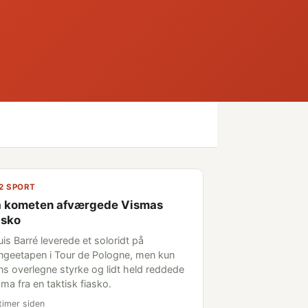
2 SPORT
 kometen afværgede Vismas
asko
is Barré leverede et soloridt på
ngeetapen i Tour de Pologne, men kun
ns overlegne styrke og lidt held reddede
ma fra en taktisk fiasko.
timer siden