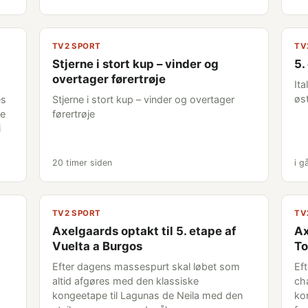
TV2 SPORT
TV
Stjerne i stort kup – vinder og
5.
overtager førertrøje
Ita
øst
es
Stjerne i stort kup – vinder og overtager
de
førertrøje
i
20 timer siden
i g
TV2 SPORT
TV
Axelgaards optakt til 5. etape af
Ax
Vuelta a Burgos
To
Efter dagens massespurt skal løbet som
Ef
altid afgøres med den klassiske
ch
kongeetape til Lagunas de Neila med den
kon