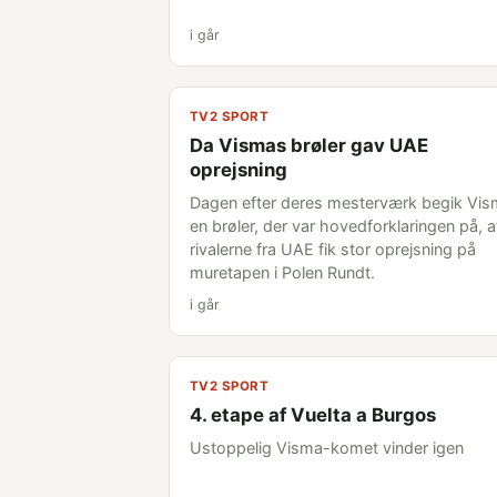
i går
TV2 SPORT
Da Vismas brøler gav UAE
oprejsning
Dagen efter deres mesterværk begik Vi
en brøler, der var hovedforklaringen på, a
rivalerne fra UAE fik stor oprejsning på
muretapen i Polen Rundt.
i går
TV2 SPORT
4. etape af Vuelta a Burgos
Ustoppelig Visma-komet vinder igen