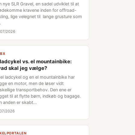
 nye SLR Gravel, en sadel udviklet til at
ødekomme kravene inden for offroad-
ling, lige velegnet til lange grusture som
…
/07/2026
BX
 ladcykel vs. el mountainbike:
ad skal jeg vælge?
 el ladcykel og en el mountainbike har
gge en motor, men de løser vidt
rskellige transportbehov. Den ene er
get til at flytte børn, indkøb og bagage.
n anden er skabt…
/07/2026
KELPORTALEN