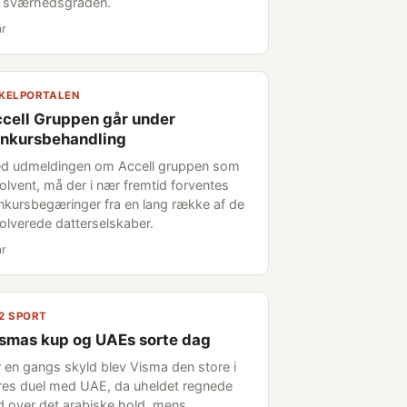
r sværhedsgraden.
år
KELPORTALEN
cell Gruppen går under
nkursbehandling
d udmeldingen om Accell gruppen som
solvent, må der i nær fremtid forventes
nkursbegæringer fra en lang række af de
volverede datterselskaber.
år
2 SPORT
smas kup og UAEs sorte dag
r en gangs skyld blev Visma den store i
res duel med UAE, da uheldet regnede
d over det arabiske hold, mens