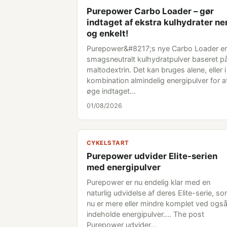
Purepower Carbo Loader – gør
indtaget af ekstra kulhydrater n
og enkelt!
Purepower&#8217;s nye Carbo Loader er
smagsneutralt kulhydratpulver baseret p
maltodextrin. Det kan bruges alene, eller i
kombination almindelig energipulver for a
øge indtaget…
01/08/2026
CYKELSTART
Purepower udvider Elite-serien
med energipulver
Purepower er nu endelig klar med en
naturlig udvidelse af deres Elite-serie, s
nu er mere eller mindre komplet ved også
indeholde energipulver.... The post
Purepower udvider…