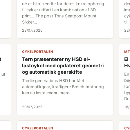
de er bl.a. kendte for deres lækre ophæng
den
til cykler udført i en kombination af 3D
im
print... The post Tons Seatpost Mount:
cyk
Sikker…
til
23/07/2026
22
CYKELPORTALEN
MT
t
Tern præsenterer ny HSD el-
El
lastcykel med opdateret geometri
Hv
og automatisk gearskifte
lut
En
be
Tredie generations HSD har fået
fo
automatikgear, kraftigere Bosch motor og
byg
kan nu laste endnu mere.
De
20/07/2026
18
CYKELPORTALEN
CY