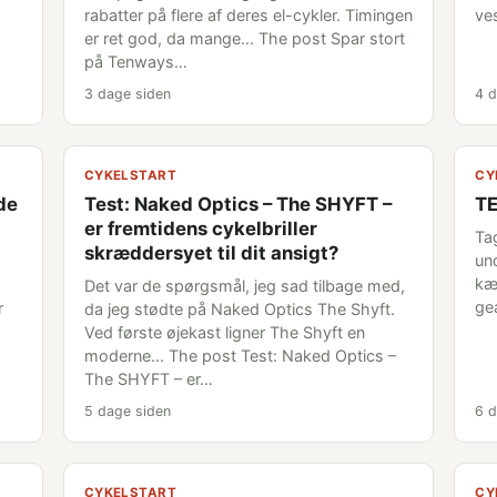
rabatter på flere af deres el-cykler. Timingen
ve
er ret god, da mange... The post Spar stort
på Tenways…
3 dage siden
4 d
CYKELSTART
CY
nde
Test: Naked Optics – The SHYFT –
TE
er fremtidens cykelbriller
Tag
skræddersyet til dit ansigt?
un
kæ
Det var de spørgsmål, jeg sad tilbage med,
ge
r
da jeg stødte på Naked Optics The Shyft.
Ved første øjekast ligner The Shyft en
moderne... The post Test: Naked Optics –
The SHYFT – er…
5 dage siden
6 d
CYKELSTART
CY