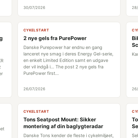
30/07/2026
28
CYKELSTART
CY
og
2 nye gels fra PurePower
Bi
S
Danske Purepower har endnu en gang
lanceret nye smag i deres Energy Gel-serie,
Ka
en enkelt Limited Edition samt en udgave
KR
der vil indgå i... The post 2 nye gels fra
R
PurePower first…
er
26/07/2026
26
CYKELSTART
CY
Tons Seatpost Mount: Sikker
To
montering af din baglygteradar
Se
net
Danske Tons kender de fleste i cykelmiljøet,
Sel