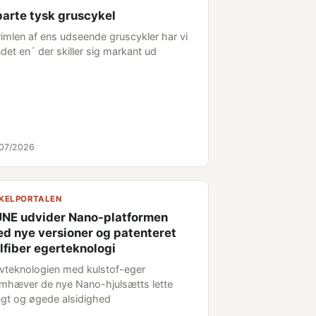
arte tysk gruscykel
vrimlen af ens udseende gruscykler har vi
det en´ der skiller sig markant ud
/07/2026
KELPORTALEN
NE udvider Nano-platformen
d nye versioner og patenteret
lfiber egerteknologi
vteknologien med kulstof-eger
emhæver de nye Nano-hjulsætts lette
gt og øgede alsidighed