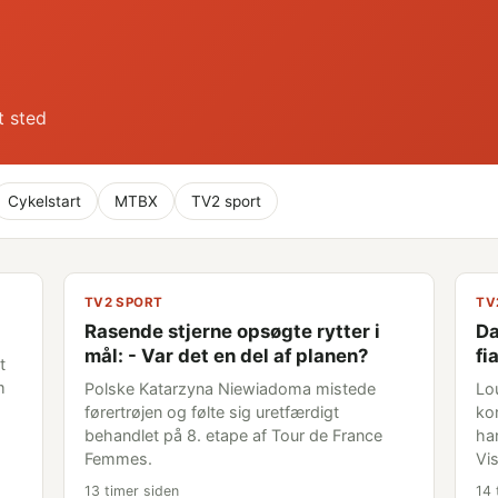
t sted
Cykelstart
MTBX
TV2 sport
TV2 SPORT
TV
Rasende stjerne opsøgte rytter i
Da
mål: - Var det en del af planen?
fi
t
m
Polske Katarzyna Niewiadoma mistede
Lou
førertrøjen og følte sig uretfærdigt
ko
behandlet på 8. etape af Tour de France
ha
Femmes.
Vis
13 timer siden
14 