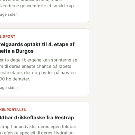
llænderne gennemførte et smukt kup
age siden
2 SPORT
elgaards optakt til 4. etape af
elta a Burgos
ter to dage i bjergene kan sprinterne se
em til deres eneste chance på løbets
tteste etape, der dog byder på næsten
00 højdemeter.
age siden
KELPORTALEN
ldbar drikkeflaske fra Restrap
strap har uudviklet deres egen foldbar
kkefalske specielt til deres Hydration