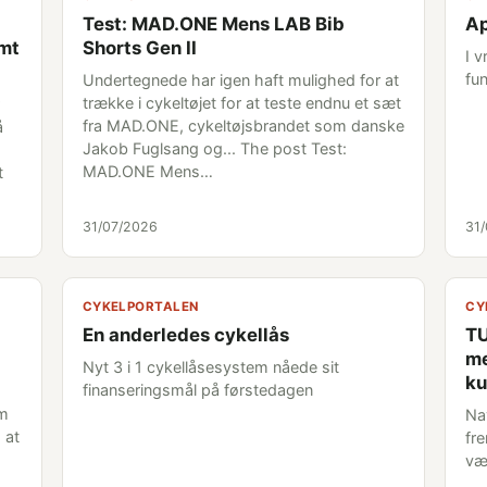
Test: MAD.ONE Mens LAB Bib
Ap
emt
Shorts Gen II
I 
fun
Undertegnede har igen haft mulighed for at
trække i cykeltøjet for at teste endnu et sæt
fra MAD.ONE, cykeltøjsbrandet som danske
å
Jakob Fuglsang og... The post Test:
MAD.ONE Mens…
t
31/07/2026
31
CYKELPORTALEN
CY
En anderledes cykellås
TU
me
Nyt 3 i 1 cykellåsesystem nåede sit
ku
finanseringsmål på førstedagen
om
Na
 at
fr
væ