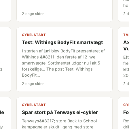
ho
2 dage siden
2 d
CYKELSTART
TV
Test: Withings BodyFit smartvægt
Ax
Vu
I starten af juni blev BodyFit præsenteret af
Withings &#8211; den første af i 2 nye
Ef
smartvægte. Sortimentet udgør nu i alt 5
r
fr
forskellige... The post Test: Withings
ud
le
BodyFit…
20
2 dage siden
2 d
CYKELSTART
CY
de
Spar stort på Tenways el-cykler
Fo
Tenways&#8217; store Back to School
Re
kampagne er skudt i gang med store
dri
lv