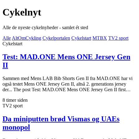
Cykelnyt
Alle de nyeste cykelnyheder - samlet ét sted
Alle
AltOmCykling
Cykelportalen
Cykelstart
MTBX
TV2 sport
Cykelstart
Test: MAD.ONE Mens ONE Jersey Gen
II
Sammen med Mens LAB Bib Shorts Gen II fra MAD.ONE har vi
også testet Mens ONE Jersey Gen II, altså 2. generations jersey
der... The post Test: MAD.ONE Mens ONE Jersey Gen II first…
8 timer siden
TV2 sport
Da miniputten brød Vismas og UAEs
monopol