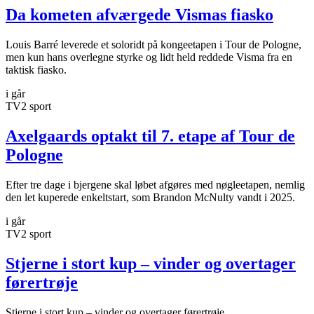
Da kometen afværgede Vismas fiasko
Louis Barré leverede et soloridt på kongeetapen i Tour de Pologne,
men kun hans overlegne styrke og lidt held reddede Visma fra en
taktisk fiasko.
i går
TV2 sport
Axelgaards optakt til 7. etape af Tour de
Pologne
Efter tre dage i bjergene skal løbet afgøres med nøgleetapen, nemlig
den let kuperede enkeltstart, som Brandon McNulty vandt i 2025.
i går
TV2 sport
Stjerne i stort kup – vinder og overtager
førertrøje
Stjerne i stort kup – vinder og overtager førertrøje