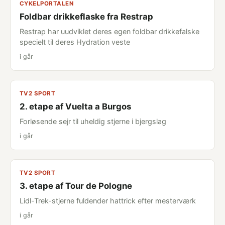
CYKELPORTALEN
Foldbar drikkeflaske fra Restrap
Restrap har uudviklet deres egen foldbar drikkefalske
specielt til deres Hydration veste
i går
TV2 SPORT
2. etape af Vuelta a Burgos
Forløsende sejr til uheldig stjerne i bjergslag
i går
TV2 SPORT
3. etape af Tour de Pologne
Lidl-Trek-stjerne fuldender hattrick efter mesterværk
i går