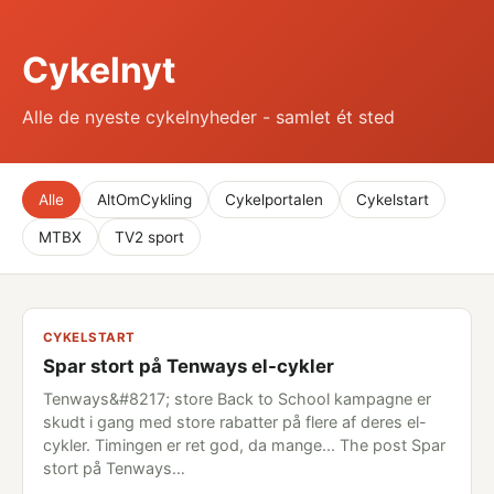
Cykelnyt
Alle de nyeste cykelnyheder - samlet ét sted
Alle
AltOmCykling
Cykelportalen
Cykelstart
MTBX
TV2 sport
CYKELSTART
Spar stort på Tenways el-cykler
Tenways&#8217; store Back to School kampagne er
skudt i gang med store rabatter på flere af deres el-
cykler. Timingen er ret god, da mange... The post Spar
stort på Tenways…