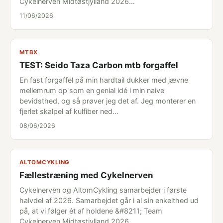
Cykelnerven Midtøstjylland 2026…
11/06/2026
MTBX
TEST: Seido Taza Carbon mtb forgaffel
En fast forgaffel på min hardtail dukker med jævne
mellemrum op som en genial idé i min naive
bevidsthed, og så prøver jeg det af. Jeg monterer en
fjerlet skalpel af kulfiber ned…
08/06/2026
ALTOMCYKLING
Fællestræning med Cykelnerven
Cykelnerven og AltomCykling samarbejder i første
halvdel af 2026. Samarbejdet går i al sin enkelthed ud
på, at vi følger ét af holdene &#8211; Team
Cykelnerven Midtøstjylland 2026…