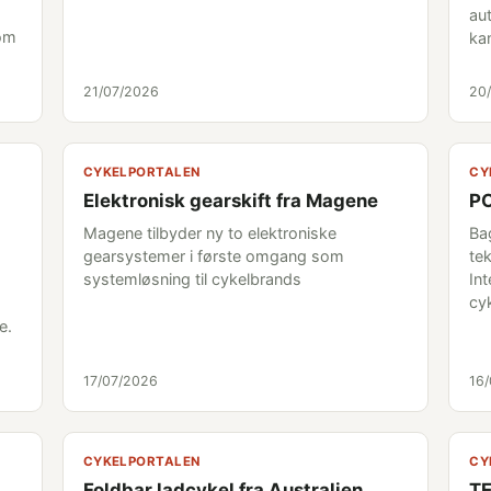
au
som
ka
21/07/2026
20
CYKELPORTALEN
CY
Elektronisk gearskift fra Magene
PO
Magene tilbyder ny to elektroniske
Ba
gearsystemer i første omgang som
tek
systemløsning til cykelbrands
Int
cy
e.
17/07/2026
16
CYKELPORTALEN
CY
Foldbar ladcykel fra Australien
TE