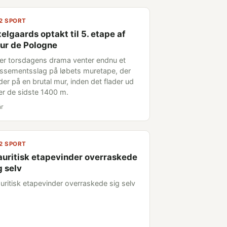
2 SPORT
elgaards optakt til 5. etape af
ur de Pologne
ter torsdagens drama venter endnu et
assementsslag på løbets muretape, der
der på en brutal mur, inden det flader ud
er de sidste 1400 m.
år
2 SPORT
uritisk etapevinder overraskede
g selv
uritisk etapevinder overraskede sig selv