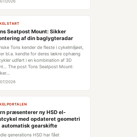
/07/2026
KELSTART
ns Seatpost Mount: Sikker
ntering af din baglygteradar
nske Tons kender de fleste i cykelmiljøet,
 er bl.a. kendte for deres lækre ophæng
 cykler udført i en kombination af 3D
int... The post Tons Seatpost Mount:
kker…
/07/2026
KELPORTALEN
rn præsenterer ny HSD el-
stcykel med opdateret geometri
 automatisk gearskifte
edie generations HSD har fået