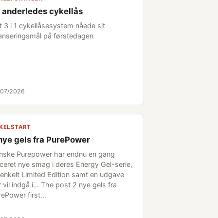
 anderledes cykellås
t 3 i 1 cykellåsesystem nåede sit
nanseringsmål på førstedagen
/07/2026
KELSTART
nye gels fra PurePower
nske Purepower har endnu en gang
nceret nye smag i deres Energy Gel-serie,
 enkelt Limited Edition samt en udgave
 vil indgå i... The post 2 nye gels fra
rePower first…