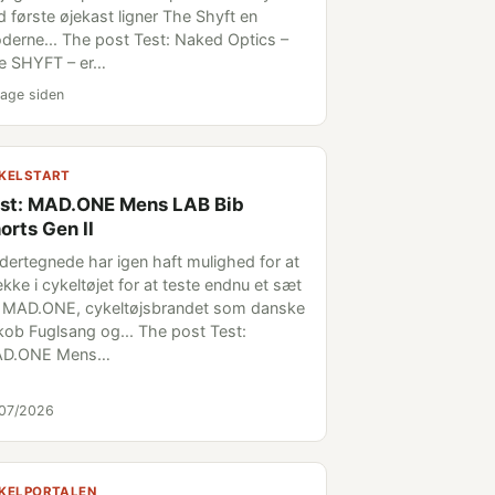
d første øjekast ligner The Shyft en
derne... The post Test: Naked Optics –
e SHYFT – er…
age siden
KELSTART
st: MAD.ONE Mens LAB Bib
orts Gen II
dertegnede har igen haft mulighed for at
kke i cykeltøjet for at teste endnu et sæt
a MAD.ONE, cykeltøjsbrandet som danske
kob Fuglsang og... The post Test:
D.ONE Mens…
/07/2026
KELPORTALEN