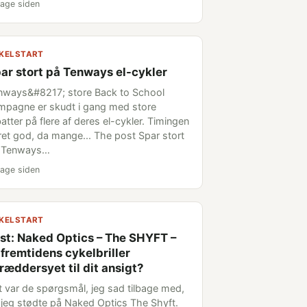
age siden
KELSTART
ar stort på Tenways el-cykler
nways&#8217; store Back to School
mpagne er skudt i gang med store
atter på flere af deres el-cykler. Timingen
 ret god, da mange... The post Spar stort
 Tenways…
age siden
KELSTART
st: Naked Optics – The SHYFT –
 fremtidens cykelbriller
ræddersyet til dit ansigt?
t var de spørgsmål, jeg sad tilbage med,
 jeg stødte på Naked Optics The Shyft.