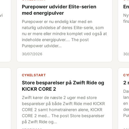
Purepower udvider Elite-serien
En
med energipulver
vi
Ny
fi
Purepower er nu endelig klar med en
naturlig udvidelse af deres Elite-serie, som
nu er mere eller mindre komplet ved også at
indeholde energipulver.... The post
Purepower udvider…
30/07/2026
30
CYKELSTART
CY
Store besparelser på Zwift Ride og
2 
KICKR CORE 2
Da
la
Zwift kører de næste 2 uger med store
en
besparelser på både Zwift Ride med KICKR
der
CORE 2 samt hometraineren alene, KICKR
Pu
CORE 2 med... The post Store besparelser
på Zwift Ride og…