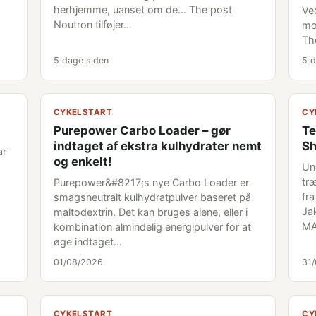
herhjemme, uanset om de... The post
Ve
Noutron tilføjer…
mo
Th
5 dage siden
5 d
CYKELSTART
CY
Purepower Carbo Loader – gør
Te
indtaget af ekstra kulhydrater nemt
Sh
ar
og enkelt!
Un
træ
Purepower&#8217;s nye Carbo Loader er
fr
smagsneutralt kulhydratpulver baseret på
Ja
maltodextrin. Det kan bruges alene, eller i
MA
kombination almindelig energipulver for at
øge indtaget…
01/08/2026
31
CYKELSTART
CY