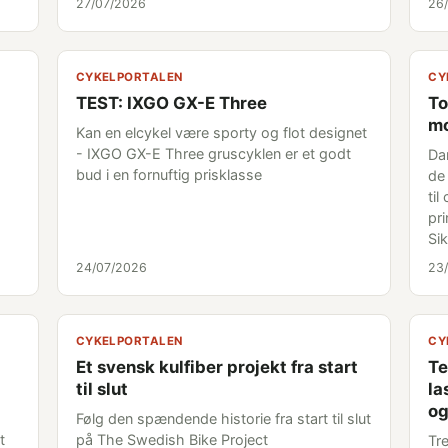
27/07/2026
26
CYKELPORTALEN
CY
TEST: IXGO GX-E Three
To
mo
Kan en elcykel være sporty og flot designet
- IXGO GX-E Three gruscyklen er et godt
Da
bud i en fornuftig prisklasse
de
til
pr
Si
24/07/2026
23
CYKELPORTALEN
CY
Et svensk kulfiber projekt fra start
Te
til slut
la
og
Følg den spændende historie fra start til slut
t
på The Swedish Bike Project
Tr