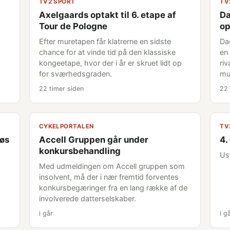
TV2 SPORT
TV
Axelgaards optakt til 6. etape af
Da
Tour de Pologne
op
Efter muretapen får klatrerne en sidste
Da
chance for at vinde tid på den klassiske
en 
kongeetape, hvor der i år er skruet lidt op
riv
for sværhedsgraden.
mu
22 timer siden
22 
CYKELPORTALEN
TV
løs
Accell Gruppen går under
4.
konkursbehandling
Us
Med udmeldingen om Accell gruppen som
insolvent, må der i nær fremtid forventes
konkursbegæringer fra en lang række af de
involverede datterselskaber.
i går
i g