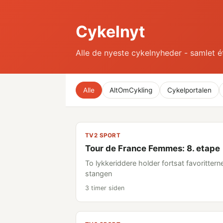
Cykelnyt
Alle de nyeste cykelnyheder - samlet é
Alle
AltOmCykling
Cykelportalen
TV2 SPORT
Tour de France Femmes: 8. etape
To lykkeriddere holder fortsat favorittern
stangen
3 timer siden