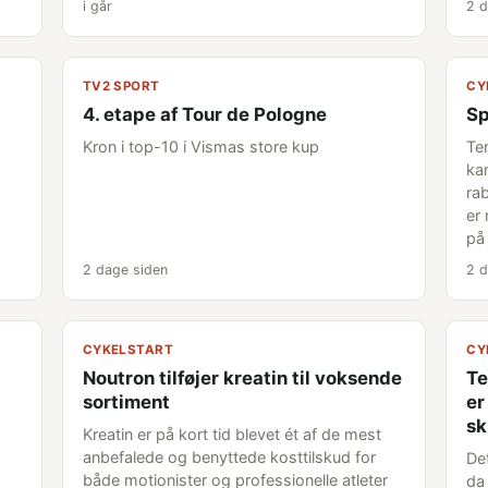
i går
2 d
TV2 SPORT
CY
4. etape af Tour de Pologne
Sp
Kron i top-10 i Vismas store kup
Te
ka
rab
er
på
2 dage siden
2 d
CYKELSTART
CY
Noutron tilføjer kreatin til voksende
Te
sortiment
er
sk
Kreatin er på kort tid blevet ét af de mest
anbefalede og benyttede kosttilskud for
De
både motionister og professionelle atleter
da