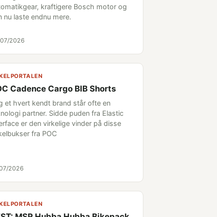
tomatikgear, kraftigere Bosch motor og
n nu laste endnu mere.
/07/2026
KELPORTALEN
C Cadence Cargo BIB Shorts
g et hvert kendt brand står ofte en
nologi partner. Sidde puden fra Elastic
erface er den virkelige vinder på disse
kelbukser fra POC
/07/2026
KELPORTALEN
ST: MSR Hubba Hubba Bikepack