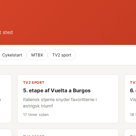
t sted
Cykelstart
MTBX
TV2 sport
TV2 SPORT
TV
5. etape af Vuelta a Burgos
6.
e
Italiensk stjerne snyder favoritterne i
Vi
østrigsk triumf
17 timer siden
18 