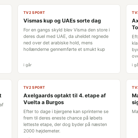
TV2 SPORT
TV
Vismas kup og UAEs sorte dag
Ax
To
For en gangs skyld blev Visma den store i
deres duel med UAE, da uheldet regnede
Ef
ned over det arabiske hold, mens
kl
hollænderne gennemførte et smukt kup
by
ov
i går
i g
TV2 SPORT
TV
t
Axelgaards optakt til 4. etape af
Ma
Vuelta a Burgos
si
af
Efter to dage i bjergene kan sprinterne se
Ma
frem til deres eneste chance på løbets
letteste etape, der dog byder på næsten
2000 højdemeter.