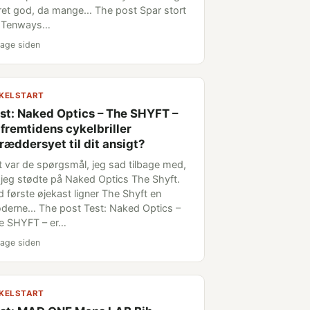
 ret god, da mange... The post Spar stort
 Tenways…
age siden
KELSTART
st: Naked Optics – The SHYFT –
 fremtidens cykelbriller
ræddersyet til dit ansigt?
t var de spørgsmål, jeg sad tilbage med,
 jeg stødte på Naked Optics The Shyft.
d første øjekast ligner The Shyft en
derne... The post Test: Naked Optics –
e SHYFT – er…
age siden
KELSTART