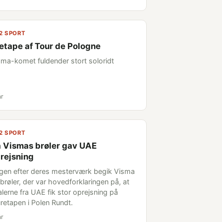
2 SPORT
 etape af Tour de Pologne
sma-komet fuldender stort soloridt
år
2 SPORT
 Vismas brøler gav UAE
rejsning
gen efter deres mesterværk begik Visma
brøler, der var hovedforklaringen på, at
alerne fra UAE fik stor oprejsning på
retapen i Polen Rundt.
år