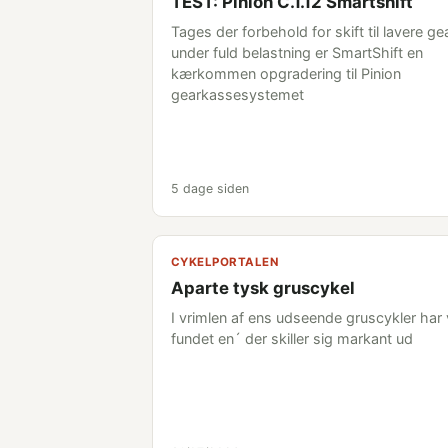
TEST: Pinion C.1.12 Smartshift
Tages der forbehold for skift til lavere ge
under fuld belastning er SmartShift en
kærkommen opgradering til Pinion
gearkassesystemet
5 dage siden
CYKELPORTALEN
Aparte tysk gruscykel
I vrimlen af ens udseende gruscykler har 
fundet en´ der skiller sig markant ud