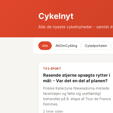
Cykelnyt
Alle de nyeste cykelnyheder - samlet é
Alle
AltOmCykling
Cykelportalen
TV2 SPORT
Rasende stjerne opsøgte rytter i
mål: - Var det en del af planen?
Polske Katarzyna Niewiadoma mistede
førertrøjen og følte sig uretfærdigt
behandlet på 8. etape af Tour de France
Femmes.
2 timer siden