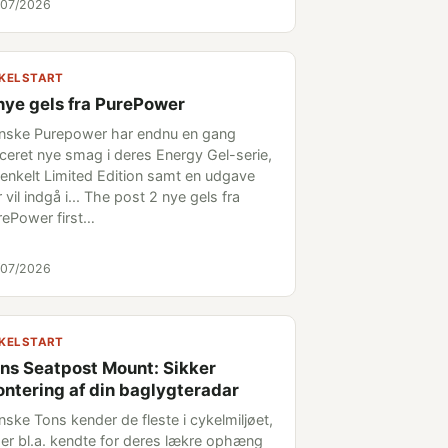
/07/2026
KELSTART
nye gels fra PurePower
nske Purepower har endnu en gang
nceret nye smag i deres Energy Gel-serie,
 enkelt Limited Edition samt en udgave
 vil indgå i... The post 2 nye gels fra
rePower first…
/07/2026
KELSTART
ns Seatpost Mount: Sikker
ntering af din baglygteradar
nske Tons kender de fleste i cykelmiljøet,
 er bl.a. kendte for deres lækre ophæng