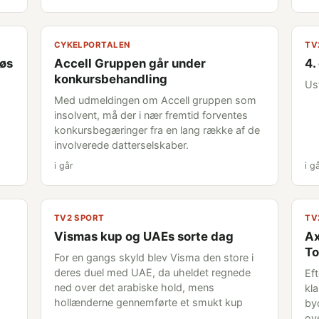
CYKELPORTALEN
TV
løs
Accell Gruppen går under
4.
konkursbehandling
Us
Med udmeldingen om Accell gruppen som
insolvent, må der i nær fremtid forventes
konkursbegæringer fra en lang række af de
involverede datterselskaber.
i går
i g
TV2 SPORT
TV
Vismas kup og UAEs sorte dag
Ax
To
For en gangs skyld blev Visma den store i
deres duel med UAE, da uheldet regnede
Ef
ned over det arabiske hold, mens
kl
hollænderne gennemførte et smukt kup
by
ov