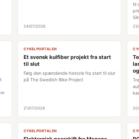
til
pr
Si
24/07/2026
23
CYKELPORTALEN
CY
Et svensk kulfiber projekt fra start
Te
til slut
la
og
Følg den spændende historie fra start til slut
t
på The Swedish Bike Project
Tr
au
som
ka
21/07/2026
20
CYKELPORTALEN
CY