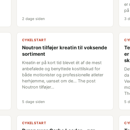
er
på
2 dage siden
3 d
CYKELSTART
CY
Noutron tilføjer kreatin til voksende
Te
sortiment
er
sk
Kreatin er på kort tid blevet ét af de mest
anbefalede og benyttede kosttilskud for
De
både motionister og professionelle atleter
da
herhjemme, uanset om de... The post
Ve
Noutron tilføjer…
mo
Th
5 dage siden
5 d
CYKELSTART
CY