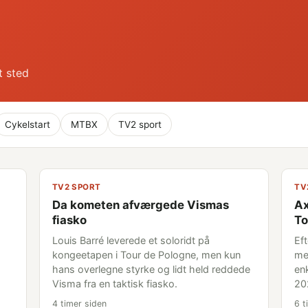
t sted
Cykelstart
MTBX
TV2 sport
TV2 SPORT
TV
Da kometen afværgede Vismas
Ax
fiasko
To
Louis Barré leverede et soloridt på
Eft
kongeetapen i Tour de Pologne, men kun
me
hans overlegne styrke og lidt held reddede
en
Visma fra en taktisk fiasko.
20
4 timer siden
6 t