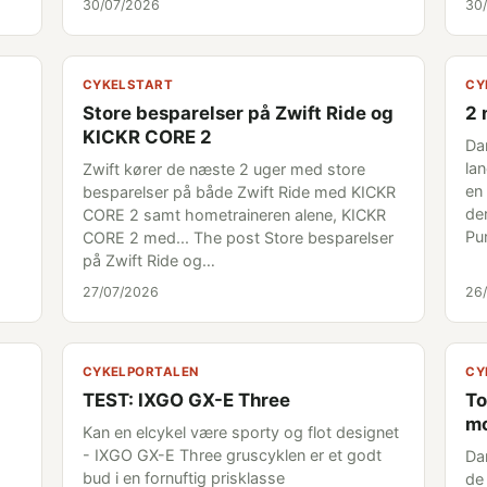
30/07/2026
30
CYKELSTART
CY
Store besparelser på Zwift Ride og
2 
KICKR CORE 2
Da
la
Zwift kører de næste 2 uger med store
en
besparelser på både Zwift Ride med KICKR
der
CORE 2 samt hometraineren alene, KICKR
Pu
CORE 2 med... The post Store besparelser
på Zwift Ride og…
27/07/2026
26
CYKELPORTALEN
CY
TEST: IXGO GX-E Three
To
mo
Kan en elcykel være sporty og flot designet
- IXGO GX-E Three gruscyklen er et godt
Da
bud i en fornuftig prisklasse
de