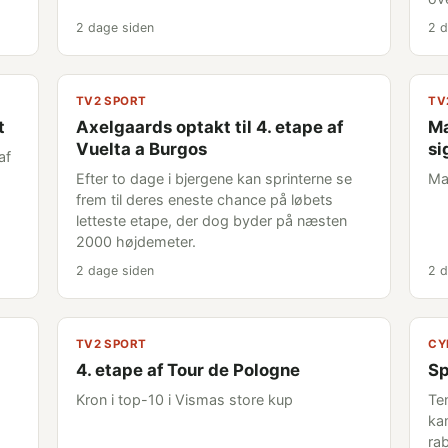
2 dage siden
2 d
TV2 SPORT
TV
t
Axelgaards optakt til 4. etape af
Ma
Vuelta a Burgos
si
af
Efter to dage i bjergene kan sprinterne se
Ma
frem til deres eneste chance på løbets
letteste etape, der dog byder på næsten
2000 højdemeter.
2 dage siden
2 d
TV2 SPORT
CY
4. etape af Tour de Pologne
Sp
Kron i top-10 i Vismas store kup
Te
ka
rab