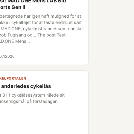
st: MAD.ONE Mens LAB Bib
orts Gen II
dertegnede har igen haft mulighed for at
kke i cykeltøjet for at teste endnu et sæt
a MAD.ONE, cykeltøjsbrandet som danske
kob Fuglsang og... The post Test:
D.ONE Mens…
/07/2026
KELPORTALEN
 anderledes cykellås
t 3 i 1 cykellåsesystem nåede sit
nanseringsmål på førstedagen