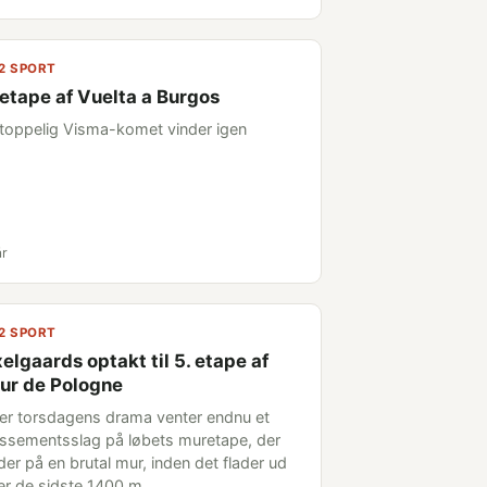
2 SPORT
 etape af Vuelta a Burgos
toppelig Visma-komet vinder igen
år
2 SPORT
elgaards optakt til 5. etape af
ur de Pologne
ter torsdagens drama venter endnu et
assementsslag på løbets muretape, der
der på en brutal mur, inden det flader ud
er de sidste 1400 m.