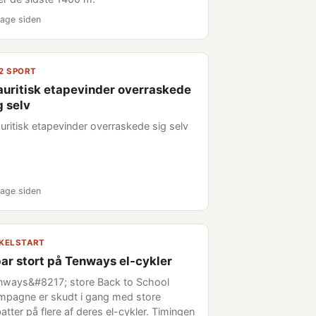
age siden
2 SPORT
uritisk etapevinder overraskede
g selv
uritisk etapevinder overraskede sig selv
age siden
KELSTART
ar stort på Tenways el-cykler
nways&#8217; store Back to School
mpagne er skudt i gang med store
atter på flere af deres el-cykler. Timingen