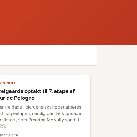
2 SPORT
elgaards optakt til 7. etape af
ur de Pologne
er tre dage i bjergene skal løbet afgøres
d nøgleetapen, nemlig den let kuperede
keltstart, som Brandon McNulty vandt i
25.
imer siden