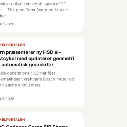
 cykler udført i en kombination af 3D
int... The post Tons Seatpost Mount:
kker…
/07/2026
KELPORTALEN
rn præsenterer ny HSD el-
stcykel med opdateret geometri
 automatisk gearskifte
edie generations HSD har fået
tomatikgear, kraftigere Bosch motor og
n nu laste endnu mere.
/07/2026
KELPORTALEN