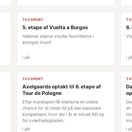
TV2 SPORT
TV
5. etape af Vuelta a Burgos
6.
Italiensk stjerne snyder favoritterne i
Vi
østrigsk triumf
i går
i g
TV2 SPORT
TV
Axelgaards optakt til 6. etape af
Da
Tour de Pologne
op
Efter muretapen får klatrerne en sidste
Da
chance for at vinde tid på den klassiske
en 
kongeetape, hvor der i år er skruet lidt op
riv
for sværhedsgraden.
mu
i går
i g