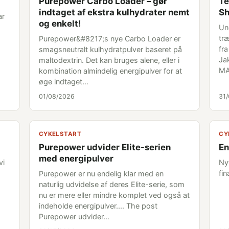
Purepower Carbo Loader – gør
Te
indtaget af ekstra kulhydrater nemt
Sh
ar
og enkelt!
Un
træ
Purepower&#8217;s nye Carbo Loader er
fr
smagsneutralt kulhydratpulver baseret på
Ja
maltodextrin. Det kan bruges alene, eller i
MA
kombination almindelig energipulver for at
øge indtaget…
01/08/2026
31
CYKELSTART
CY
Purepower udvider Elite-serien
En
med energipulver
vi
Ny
fi
Purepower er nu endelig klar med en
naturlig udvidelse af deres Elite-serie, som
nu er mere eller mindre komplet ved også at
indeholde energipulver.... The post
Purepower udvider…