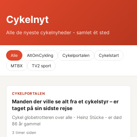
Cykelnyt
Alle de nyeste cykelnyheder - samlet ét sted
Alle
AltOmCykling
Cykelportalen
Cykelstart
MTBX
TV2 sport
CYKELPORTALEN
Manden der ville se alt fra et cykelstyr – er
taget på sin sidste rejse
Cykel globetrotteren over alle - Heinz Stücke - er død
86 år gammel
3 timer siden