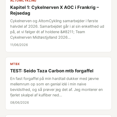
ALTOMCYKLING
Kapitel 1: Cykelnerven X AOC i Frankrig –
Rejsedag
Cykelnerven og AltomCykling samarbejder i første
halvdel af 2026. Samarbejdet går i al sin enkelthed ud
på, at vi følger ét af holdene &#8211; Team
Cykelnerven Midtøstjylland 2026…
11/06/2026
MTBX
TEST: Seido Taza Carbon mtb forgaffel
En fast forgaffel på min hardtail dukker med jævne
mellemrum op som en genial idé i min naive
bevidsthed, og så prøver jeg det af. Jeg monterer en
fjerlet skalpel af kulfiber ned…
08/06/2026