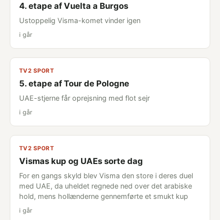
4. etape af Vuelta a Burgos
Ustoppelig Visma-komet vinder igen
i går
TV2 SPORT
5. etape af Tour de Pologne
UAE-stjerne får oprejsning med flot sejr
i går
TV2 SPORT
Vismas kup og UAEs sorte dag
For en gangs skyld blev Visma den store i deres duel
med UAE, da uheldet regnede ned over det arabiske
hold, mens hollænderne gennemførte et smukt kup
i går