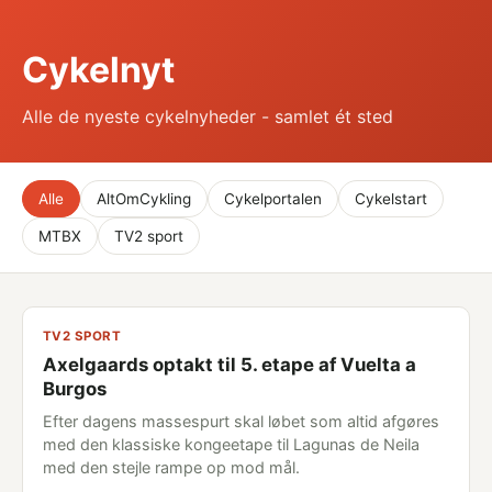
Cykelnyt
Alle de nyeste cykelnyheder - samlet ét sted
Alle
AltOmCykling
Cykelportalen
Cykelstart
MTBX
TV2 sport
TV2 SPORT
Axelgaards optakt til 5. etape af Vuelta a
Burgos
Efter dagens massespurt skal løbet som altid afgøres
med den klassiske kongeetape til Lagunas de Neila
med den stejle rampe op mod mål.