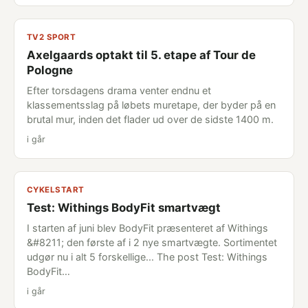
TV2 SPORT
Axelgaards optakt til 5. etape af Tour de
Pologne
Efter torsdagens drama venter endnu et
klassementsslag på løbets muretape, der byder på en
brutal mur, inden det flader ud over de sidste 1400 m.
i går
CYKELSTART
Test: Withings BodyFit smartvægt
I starten af juni blev BodyFit præsenteret af Withings
&#8211; den første af i 2 nye smartvægte. Sortimentet
udgør nu i alt 5 forskellige... The post Test: Withings
BodyFit…
i går