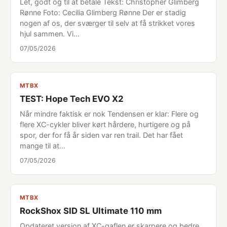
Let, godt og til at betale Tekst: Christopher Glimberg
Rønne Foto: Cecilia Glimberg Rønne Der er stadig
nogen af os, der sværger til selv at få strikket vores
hjul sammen. Vi…
07/05/2026
MTBX
TEST: Hope Tech EVO X2
Når mindre faktisk er nok Tendensen er klar: Flere og
flere XC-cykler bliver kørt hårdere, hurtigere og på
spor, der for få år siden var ren trail. Det har fået
mange til at…
07/05/2026
MTBX
RockShox SID SL Ultimate 110 mm
Opdateret version af XC-gaflen er skarpere og bedre