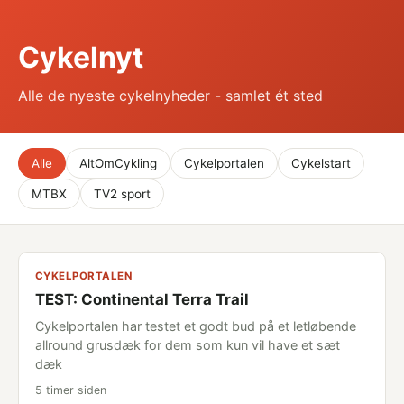
Cykelnyt
Alle de nyeste cykelnyheder - samlet ét sted
Alle
AltOmCykling
Cykelportalen
Cykelstart
MTBX
TV2 sport
CYKELPORTALEN
TEST: Continental Terra Trail
Cykelportalen har testet et godt bud på et letløbende
allround grusdæk for dem som kun vil have et sæt
dæk
5 timer siden