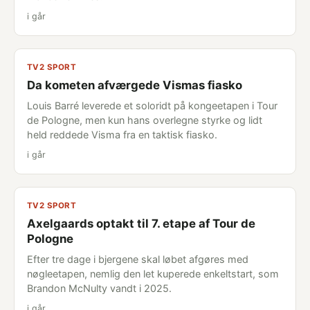
i går
TV2 SPORT
Da kometen afværgede Vismas fiasko
Louis Barré leverede et soloridt på kongeetapen i Tour
de Pologne, men kun hans overlegne styrke og lidt
held reddede Visma fra en taktisk fiasko.
i går
TV2 SPORT
Axelgaards optakt til 7. etape af Tour de
Pologne
Efter tre dage i bjergene skal løbet afgøres med
nøgleetapen, nemlig den let kuperede enkeltstart, som
Brandon McNulty vandt i 2025.
i går