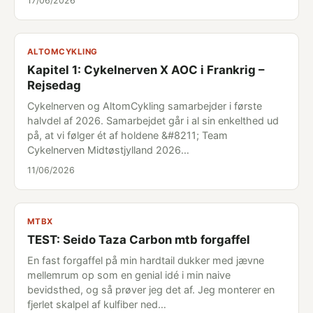
17/06/2026
ALTOMCYKLING
Kapitel 1: Cykelnerven X AOC i Frankrig –
Rejsedag
Cykelnerven og AltomCykling samarbejder i første
halvdel af 2026. Samarbejdet går i al sin enkelthed ud
på, at vi følger ét af holdene &#8211; Team
Cykelnerven Midtøstjylland 2026…
11/06/2026
MTBX
TEST: Seido Taza Carbon mtb forgaffel
En fast forgaffel på min hardtail dukker med jævne
mellemrum op som en genial idé i min naive
bevidsthed, og så prøver jeg det af. Jeg monterer en
fjerlet skalpel af kulfiber ned…