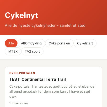
Cykelnyt
Alle de nyeste cykelnyheder - samlet ét sted
Alle
AltOmCykling
Cykelportalen
Cykelstart
MTBX
TV2 sport
CYKELPORTALEN
TEST: Continental Terra Trail
Cykelportalen har testet et godt bud på et letløbende
allround grusdæk for dem som kun vil have et sæt
dæk
1 timer siden