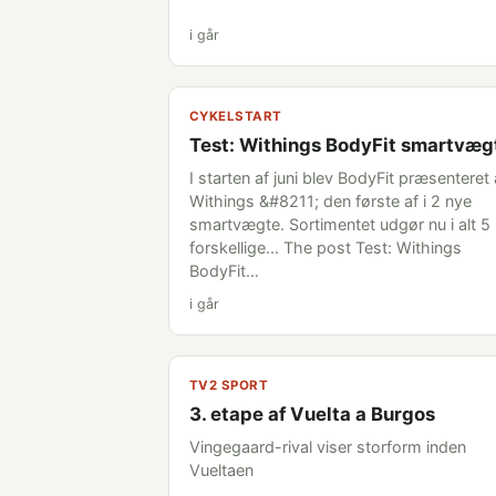
i går
CYKELSTART
Test: Withings BodyFit smartvæg
I starten af juni blev BodyFit præsenteret 
Withings &#8211; den første af i 2 nye
smartvægte. Sortimentet udgør nu i alt 5
forskellige... The post Test: Withings
BodyFit…
i går
TV2 SPORT
3. etape af Vuelta a Burgos
Vingegaard-rival viser storform inden
Vueltaen