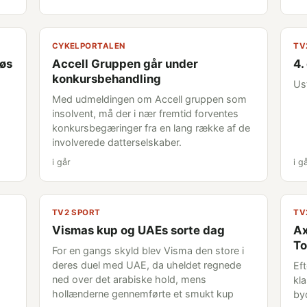
CYKELPORTALEN
TV
løs
Accell Gruppen går under
4.
konkursbehandling
Us
Med udmeldingen om Accell gruppen som
insolvent, må der i nær fremtid forventes
konkursbegæringer fra en lang række af de
involverede datterselskaber.
i går
i g
TV2 SPORT
TV
Vismas kup og UAEs sorte dag
Ax
To
For en gangs skyld blev Visma den store i
deres duel med UAE, da uheldet regnede
Ef
ned over det arabiske hold, mens
kl
hollænderne gennemførte et smukt kup
by