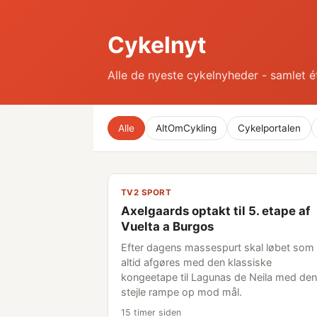
Cykelnyt
Alle de nyeste cykelnyheder - samlet é
Alle
AltOmCykling
Cykelportalen
TV2 SPORT
Axelgaards optakt til 5. etape af
Vuelta a Burgos
Efter dagens massespurt skal løbet som
altid afgøres med den klassiske
kongeetape til Lagunas de Neila med den
stejle rampe op mod mål.
15 timer siden