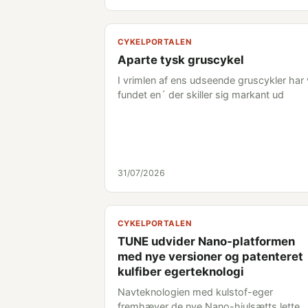
CYKELPORTALEN
Aparte tysk gruscykel
I vrimlen af ens udseende gruscykler har 
fundet en´ der skiller sig markant ud
31/07/2026
CYKELPORTALEN
TUNE udvider Nano-platformen
med nye versioner og patenteret
kulfiber egerteknologi
Navteknologien med kulstof-eger
fremhæver de nye Nano-hjulsætts lette