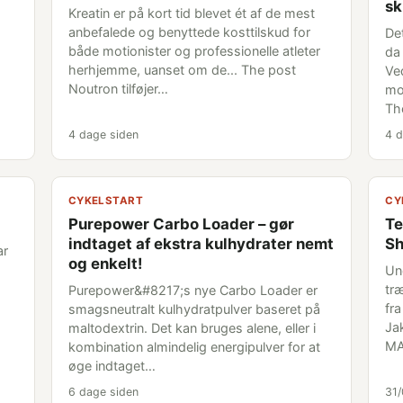
sk
Kreatin er på kort tid blevet ét af de mest
anbefalede og benyttede kosttilskud for
De
både motionister og professionelle atleter
da
herhjemme, uanset om de... The post
Ve
Noutron tilføjer…
mo
Th
4 dage siden
4 d
CYKELSTART
CY
Purepower Carbo Loader – gør
Te
indtaget af ekstra kulhydrater nemt
Sh
ar
og enkelt!
Un
træ
Purepower&#8217;s nye Carbo Loader er
fr
smagsneutralt kulhydratpulver baseret på
Ja
maltodextrin. Det kan bruges alene, eller i
MA
kombination almindelig energipulver for at
øge indtaget…
6 dage siden
31