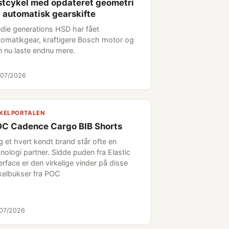
stcykel med opdateret geometri
 automatisk gearskifte
edie generations HSD har fået
tomatikgear, kraftigere Bosch motor og
n nu laste endnu mere.
/07/2026
KELPORTALEN
C Cadence Cargo BIB Shorts
g et hvert kendt brand står ofte en
nologi partner. Sidde puden fra Elastic
erface er den virkelige vinder på disse
kelbukser fra POC
/07/2026