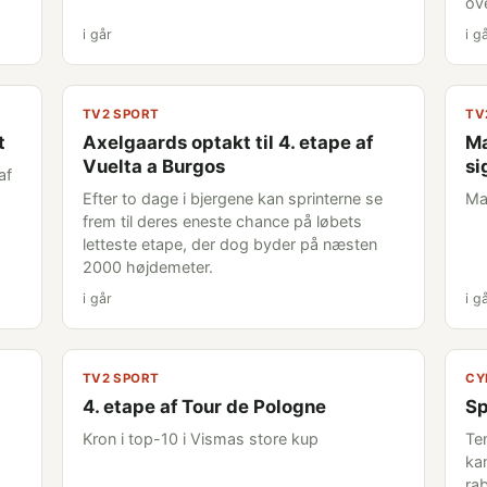
ov
i går
i g
TV2 SPORT
TV
t
Axelgaards optakt til 4. etape af
Ma
Vuelta a Burgos
si
af
Efter to dage i bjergene kan sprinterne se
Ma
frem til deres eneste chance på løbets
letteste etape, der dog byder på næsten
2000 højdemeter.
i går
i g
TV2 SPORT
CY
4. etape af Tour de Pologne
Sp
Kron i top-10 i Vismas store kup
Te
ka
rab