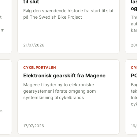
til slut
la
og
Følg den spændende historie fra start til slut
t
på The Swedish Bike Project
Tr
au
som
ka
21/07/2026
20
CYKELPORTALEN
CY
Elektronisk gearskift fra Magene
PO
Magene tilbyder ny to elektroniske
Ba
gearsystemer i første omgang som
tek
systemløsning til cykelbrands
Int
cy
e.
17/07/2026
16