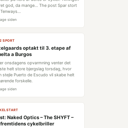
 ret god, da mange... The post Spar stort
 Tenways…
age siden
2 SPORT
elgaards optakt til 3. etape af
elta a Burgos
ter onsdagens opvarmning venter det
rste helt store bjergslag torsdag, hvor
n stejle Puerto de Escudo vil skabe helt
gørende forskelle.
age siden
KELSTART
st: Naked Optics – The SHYFT –
 fremtidens cykelbriller