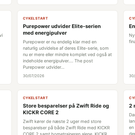
CYKELSTART
CY
Purepower udvider Elite-serien
En
med energipulver
vi
Ny
fi
Purepower er nu endelig klar med en
naturlig udvidelse af deres Elite-serie, som
nu er mere eller mindre komplet ved også at
indeholde energipulver.... The post
Purepower udvider…
30/07/2026
30
CYKELSTART
CY
Store besparelser på Zwift Ride og
2 
KICKR CORE 2
Da
la
Zwift kører de næste 2 uger med store
en
besparelser på både Zwift Ride med KICKR
der
CORE 2 samt hometraineren alene, KICKR