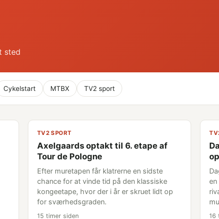
t sted
Cykelstart
MTBX
TV2 sport
TV2 SPORT
TV
Axelgaards optakt til 6. etape af
Da
Tour de Pologne
op
Efter muretapen får klatrerne en sidste
Da
chance for at vinde tid på den klassiske
en 
kongeetape, hvor der i år er skruet lidt op
riv
for sværhedsgraden.
mu
15 timer siden
16 