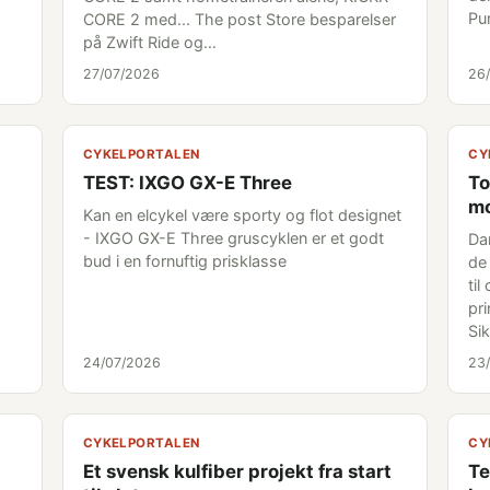
Pu
CORE 2 med... The post Store besparelser
på Zwift Ride og…
27/07/2026
26
CYKELPORTALEN
CY
TEST: IXGO GX-E Three
To
mo
Kan en elcykel være sporty og flot designet
- IXGO GX-E Three gruscyklen er et godt
Da
bud i en fornuftig prisklasse
de
til
pr
Si
24/07/2026
23
CYKELPORTALEN
CY
Et svensk kulfiber projekt fra start
Te