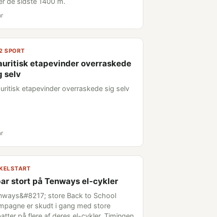
er de sidste 1400 m.
år
2 SPORT
uritisk etapevinder overraskede
g selv
uritisk etapevinder overraskede sig selv
år
KELSTART
ar stort på Tenways el-cykler
nways&#8217; store Back to School
mpagne er skudt i gang med store
atter på flere af deres el-cykler. Timingen