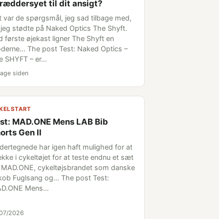
ræddersyet til dit ansigt?
t var de spørgsmål, jeg sad tilbage med,
 jeg stødte på Naked Optics The Shyft.
d første øjekast ligner The Shyft en
derne... The post Test: Naked Optics –
e SHYFT – er…
age siden
KELSTART
st: MAD.ONE Mens LAB Bib
orts Gen II
dertegnede har igen haft mulighed for at
kke i cykeltøjet for at teste endnu et sæt
a MAD.ONE, cykeltøjsbrandet som danske
kob Fuglsang og... The post Test:
D.ONE Mens…
/07/2026