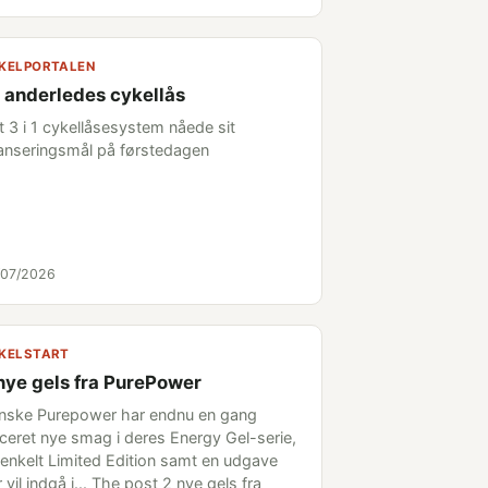
KELPORTALEN
 anderledes cykellås
t 3 i 1 cykellåsesystem nåede sit
nanseringsmål på førstedagen
/07/2026
KELSTART
nye gels fra PurePower
nske Purepower har endnu en gang
nceret nye smag i deres Energy Gel-serie,
 enkelt Limited Edition samt en udgave
 vil indgå i... The post 2 nye gels fra