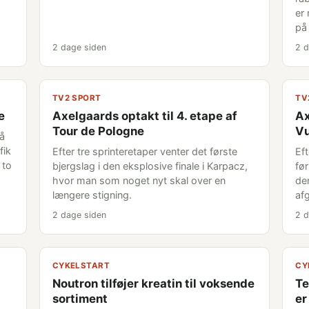
er
på
2 dage siden
2 d
TV2 SPORT
TV
e
Axelgaards optakt til 4. etape af
Ax
Tour de Pologne
Vu
på
fik
Efter tre sprinteretaper venter det første
Ef
 to
bjergslag i den eksplosive finale i Karpacz,
fø
hvor man som noget nyt skal over en
de
længere stigning.
af
2 dage siden
2 d
CYKELSTART
CY
Noutron tilføjer kreatin til voksende
Te
sortiment
er