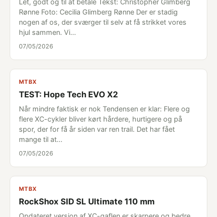
Let, godt og til at betale Tekst: Christopher Glimberg
Rønne Foto: Cecilia Glimberg Rønne Der er stadig
nogen af os, der sværger til selv at få strikket vores
hjul sammen. Vi…
07/05/2026
MTBX
TEST: Hope Tech EVO X2
Når mindre faktisk er nok Tendensen er klar: Flere og
flere XC-cykler bliver kørt hårdere, hurtigere og på
spor, der for få år siden var ren trail. Det har fået
mange til at…
07/05/2026
MTBX
RockShox SID SL Ultimate 110 mm
Opdateret version af XC-gaflen er skarpere og bedre