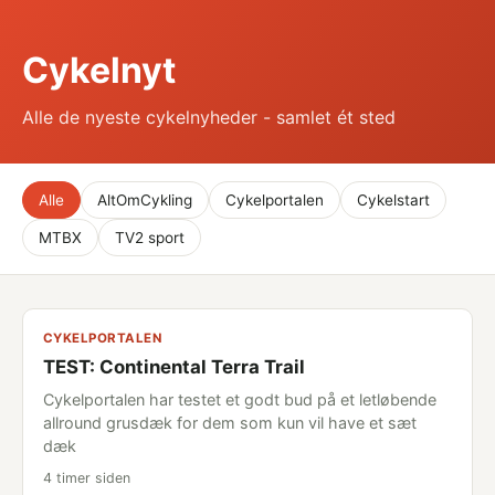
Cykelnyt
Alle de nyeste cykelnyheder - samlet ét sted
Alle
AltOmCykling
Cykelportalen
Cykelstart
MTBX
TV2 sport
CYKELPORTALEN
TEST: Continental Terra Trail
Cykelportalen har testet et godt bud på et letløbende
allround grusdæk for dem som kun vil have et sæt
dæk
4 timer siden