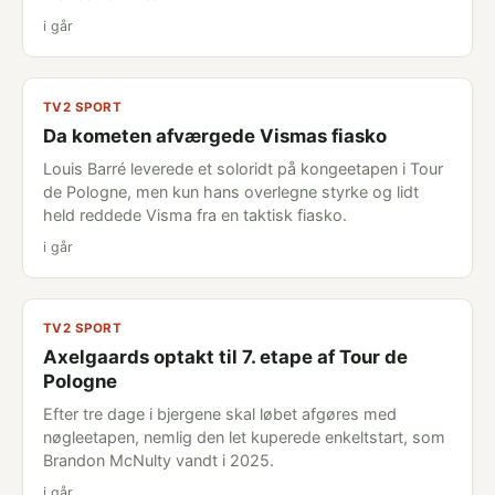
i går
TV2 SPORT
Da kometen afværgede Vismas fiasko
Louis Barré leverede et soloridt på kongeetapen i Tour
de Pologne, men kun hans overlegne styrke og lidt
held reddede Visma fra en taktisk fiasko.
i går
TV2 SPORT
Axelgaards optakt til 7. etape af Tour de
Pologne
Efter tre dage i bjergene skal løbet afgøres med
nøgleetapen, nemlig den let kuperede enkeltstart, som
Brandon McNulty vandt i 2025.
i går