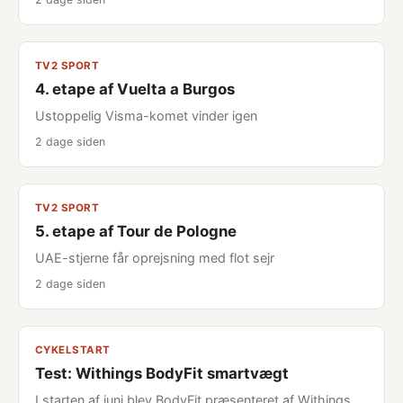
TV2 SPORT
4. etape af Vuelta a Burgos
Ustoppelig Visma-komet vinder igen
2 dage siden
TV2 SPORT
5. etape af Tour de Pologne
UAE-stjerne får oprejsning med flot sejr
2 dage siden
CYKELSTART
Test: Withings BodyFit smartvægt
I starten af juni blev BodyFit præsenteret af Withings