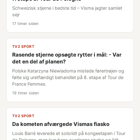
Schweizisk stjerne i bedste tid – Visma jagter samlet
sejr
17 timer siden
TV2 SPORT
Rasende stjerne opsøgte rytter i mål: - Var
det en del af planen?
Polske Katarzyna Niewiadoma mistede førertrøjen og
følte sig uretfærdigt behandlet på 8. etape af Tour de
France Femmes.
19 timer siden
TV2 SPORT
Da kometen afværgede Vismas fiasko
Louis Barré leverede et soloridt på kongeetapen i Tour
de Pologne, men kun hans overlegne styrke og lidt