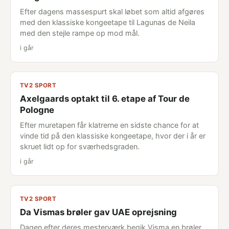
Efter dagens massespurt skal løbet som altid afgøres
med den klassiske kongeetape til Lagunas de Neila
med den stejle rampe op mod mål.
i går
TV2 SPORT
Axelgaards optakt til 6. etape af Tour de
Pologne
Efter muretapen får klatrerne en sidste chance for at
vinde tid på den klassiske kongeetape, hvor der i år er
skruet lidt op for sværhedsgraden.
i går
TV2 SPORT
Da Vismas brøler gav UAE oprejsning
Dagen efter deres mesterværk begik Visma en brøler,