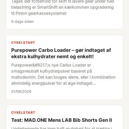
Tages der forbehold for skift til lavere gear under fuld
belastning er SmartShift en kærkommen opgradering
til Pinion gearkassesystemet
6 dage siden
CYKELSTART
Purepower Carbo Loader – gør indtaget af
ekstra kulhydrater nemt og enkelt!
Purepower&#8217;s nye Carbo Loader er
smagsneutralt kulhydratpulver baseret på
maltodextrin. Det kan bruges alene, eller i kombination
almindelig energipulver for at øge indtaget…
01/08/2026
CYKELSTART
Test: MAD.ONE Mens LAB Bib Shorts Gen II
Undertegnede har igen haft mulighed for at trække i